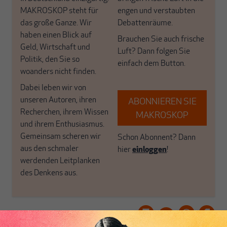
MAKROSKOP steht für
engen und verstaubten
das große Ganze. Wir
Debattenräume.
haben einen Blick auf
Brauchen Sie auch frische
Geld, Wirtschaft und
Luft? Dann folgen Sie
Politik, den Sie so
einfach dem Button.
woanders nicht finden.
Dabei leben wir von
unseren Autoren, ihren
ABONNIEREN SIE
Recherchen, ihrem Wissen
MAKROSKOP
und ihrem Enthusiasmus.
Gemeinsam scheren wir
Schon Abonnent? Dann
aus den schmaler
hier
einloggen
!
werdenden Leitplanken
des Denkens aus.