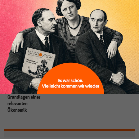
Heiner Flassbeck
ist Mitbegründer von MAKROSKOP.
Er war
Honorarprofessor an der Universität Hamburg, Chef-Volkswirt der
UNCTAD und Staatssekretär im BMF. Seine Hauptarbeitsgebiete sind
die Globalisierung, die Theorie der wirtschaftlichen Entwicklung sowie
Geld- und Währungstheorie.
Grundlagen einer
relevanten
Ökonomik