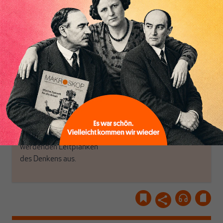
MAKROSKOP steht für
engen und verstaubten
das große Ganze. Wir
Debattenräume.
haben einen Blick auf
Brauchen Sie auch frische
Geld, Wirtschaft und
Luft? Dann folgen Sie
Politik, den Sie so
einfach dem Button.
woanders nicht finden.
Dabei leben wir von
unseren Autoren, ihren
ABONNIEREN SIE
Recherchen, ihrem Wissen
MAKROSKOP
und ihrem Enthusiasmus.
Gemeinsam scheren wir
Schon Abonnent? Dann
aus den schmaler
hier
einloggen
!
werdenden Leitplanken
des Denkens aus.