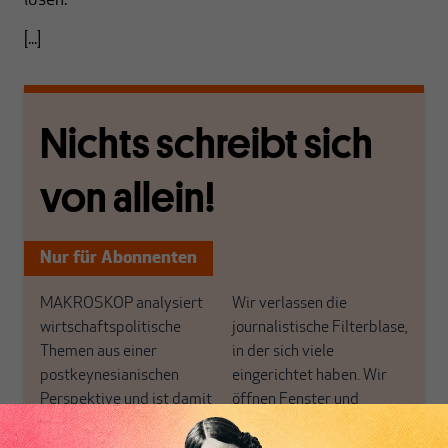
lösen.
[...]
Nichts schreibt sich
von allein!
Nur für Abonnenten
MAKROSKOP analysiert
Wir verlassen die
wirtschaftspolitische
journalistische Filterblase,
Themen aus einer
in der sich viele
postkeynesianischen
eingerichtet haben. Wir
Perspektive und ist damit
öffnen Fenster und
in Deutschland einzigartig.
bringen frische Luft in die