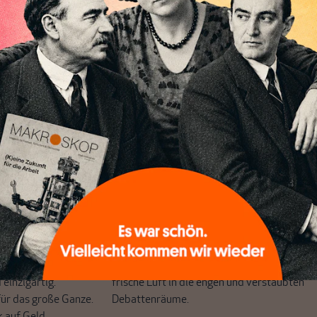
das Wirtschaftswachstum, die Produktivität dürfen sich
ickeln und die Sonne darf im Süden viel scheinen und im
les bringt den Euro nicht zum Kippen.
chreibt sich von allein!
ten
ert
Wir verlassen die journalistische
e Themen aus einer
Filterblase, in der sich viele eingerichtet
 Perspektive und ist
haben. Wir öffnen Fenster und bringen
 einzigartig.
frische Luft in die engen und verstaubten
r das große Ganze.
Debattenräume.