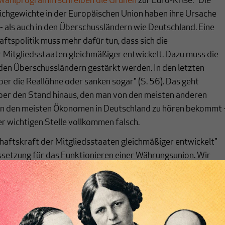
wahlprogramm schreiben die Grünen
zur Euro-Krise: "Die
chgewichte in der Europäischen Union haben ihre Ursache
t- als auch in den Überschussländern wie Deutschland. Eine
ftspolitik muss mehr dafür tun, dass sich die
 Mitgliedsstaaten gleichmäßiger entwickelt. Dazu muss die
den Überschussländern gestärkt werden. In den letzten
ber die Reallöhne oder sanken sogar" (S. 56). Das geht
über den Stand hinaus, den man von den meisten anderen
on den meisten Ökonomen in Deutschland zu hören bekommt 
er wichtigen Stelle vollkommen falsch.
chaftskraft der Mitgliedsstaaten gleichmäßiger entwickelt"
ssetzung für das Funktionieren einer Währungsunion. Wir
esagt, aber man kann es nicht oft genug betonen: Eine
nicht voraus, dass sich die Wirtschaftskraft gleichmäßig
etwa gleich groß ist. Die Menschen in den einen Ländern
 als in den anderen, der Grad an Korruption wie das
 und die Höhe der Sozialhilfe können sich unterscheiden, das