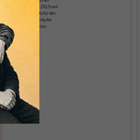
gesundheitspolitischen
Fragen. Zwischen 2013 und
2015 hat er bereits für den
MAKROSKOP-Vorläufer
Flassbeck Economics
geschrieben
.