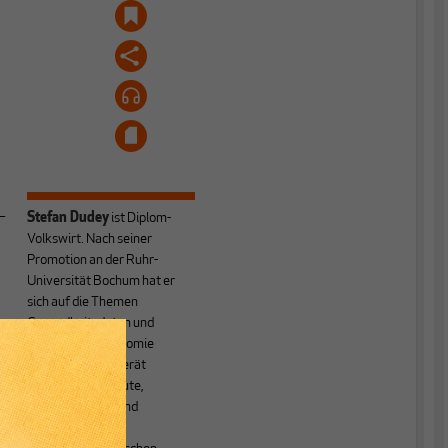
–
Stefan Dudey
ist Diplom-
Volkswirt. Nach seiner
Promotion an der Ruhr-
Universität Bochum hat er
sich auf die Themen
Gesundheitsdaten und
Gesundheitsökonomie
spezialisiert. Er berät
Forschungsinstitute,
Krankenkassen und
Regierungen zu