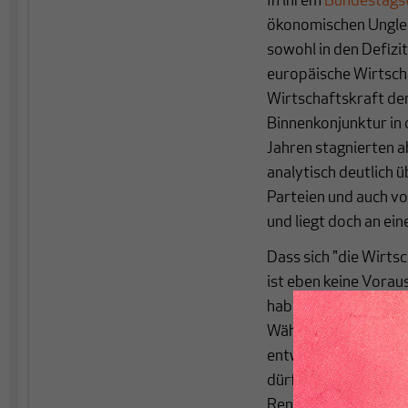
In ihrem
Bundestags
ökonomischen Unglei
sowohl in den Defizi
europäische Wirtscha
Wirtschaftskraft der
Binnenkonjunktur in 
Jahren stagnierten a
analytisch deutlich 
Parteien und auch v
und liegt doch an ein
Dass sich "die Wirts
ist eben keine Vorau
haben es schon oft g
Währungsunion setzt 
entwickelt oder gar 
dürfen mehr arbeiten
Renteneintrittsalter