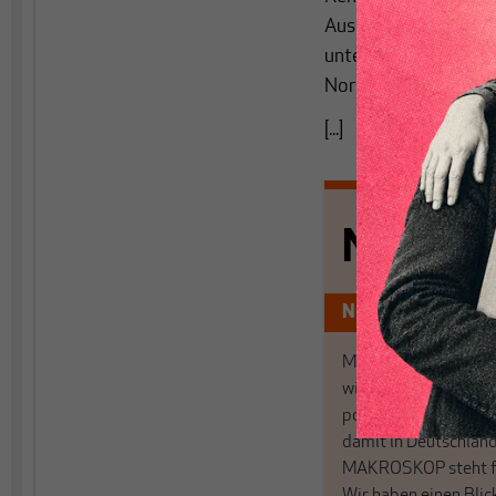
Ausbildungssystem, 
unterschiedlich entw
Norden wenig. Das al
[...]
Nichts s
Nur für Abonnen
MAKROSKOP analysi
wirtschaftspolitisch
postkeynesianischen
damit in Deutschland
MAKROSKOP steht fü