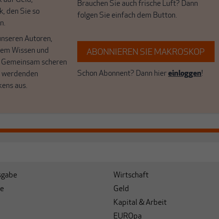
k auf Geld,
Brauchen Sie auch frische Luft? Dann
k, den Sie so
folgen Sie einfach dem Button.
n.
unseren Autoren,
hrem Wissen und
ABONNIEREN SIE MAKROSKOP
. Gemeinsam scheren
Schon Abonnent? Dann hier
einloggen
!
r werdenden
kens aus.
sgabe
Wirtschaft
e
Geld
Kapital & Arbeit
EUROpa