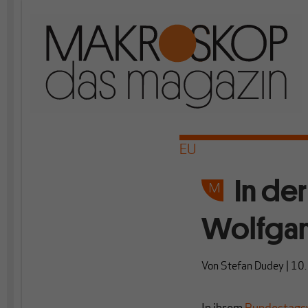
EU
In de
Wolfgan
Von
Stefan Dudey
|
10.