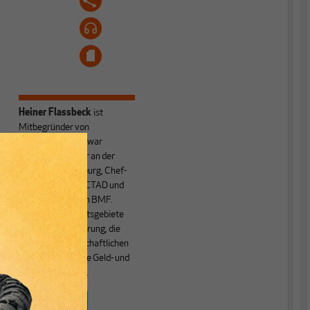
Heiner Flassbeck
ist
Mitbegründer von
MAKROSKOP.
Er war
Honorarprofessor an der
Universität Hamburg, Chef-
Volkswirt der UNCTAD und
Staatssekretär im BMF.
Seine Hauptarbeitsgebiete
sind die Globalisierung, die
Theorie der wirtschaftlichen
Entwicklung sowie Geld- und
Währungstheorie.