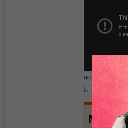
Die Fragen stellte N
[...]
Nichts s