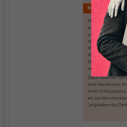
Nur für Abonnen
MAKROSKOP analysi
wirtschaftspolitisch
postkeynesianischen
damit in Deutschland
MAKROSKOP steht fü
Wir haben einen Blic
Wirtschaft und Politi
woanders nicht finde
Dabei leben wir von 
ihren Recherchen, i
ihrem Enthusiasmus
wir aus den schmale
Leitplanken des Den