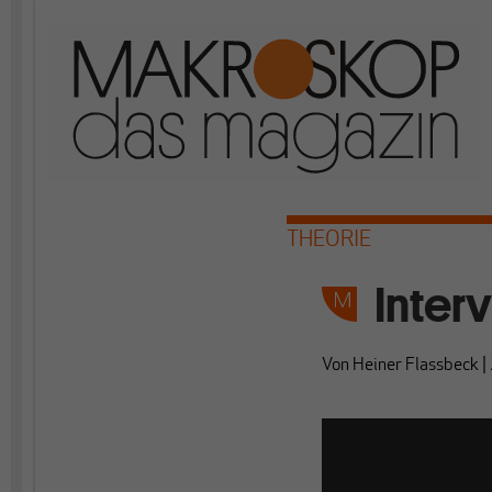
THEORIE
Inter
Von
Heiner Flassbeck
|