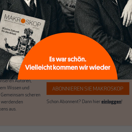
ten
ert
Wir verlassen die journalistische
e Themen aus einer
Filterblase, in der sich viele eingerichtet
 Perspektive und ist
haben. Wir öffnen Fenster und bringen
 einzigartig.
frische Luft in die engen und verstaubten
r das große Ganze.
Debattenräume.
k auf Geld,
Brauchen Sie auch frische Luft? Dann
k, den Sie so
folgen Sie einfach dem Button.
n.
unseren Autoren,
hrem Wissen und
ABONNIEREN SIE MAKROSKOP
. Gemeinsam scheren
Schon Abonnent? Dann hier
einloggen
!
r werdenden
kens aus.