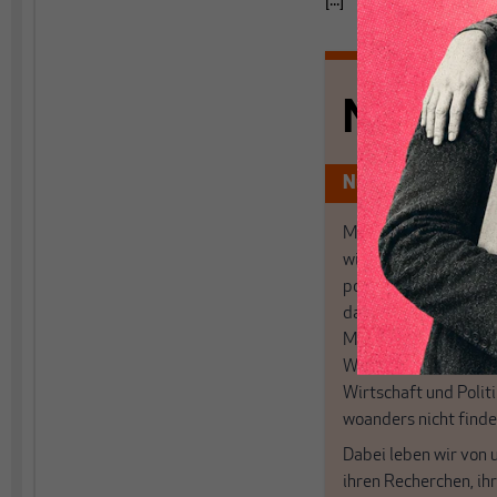
[...]
Nichts s
Nur für Abonnen
MAKROSKOP analysi
wirtschaftspolitisch
postkeynesianischen
damit in Deutschland
MAKROSKOP steht fü
Wir haben einen Blic
Wirtschaft und Politi
woanders nicht finde
Dabei leben wir von 
ihren Recherchen, i