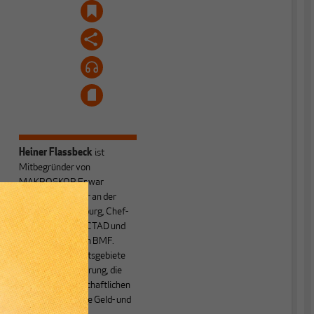
Heiner Flassbeck
ist
Mitbegründer von
MAKROSKOP.
Er war
Honorarprofessor an der
Universität Hamburg, Chef-
Volkswirt der UNCTAD und
Staatssekretär im BMF.
Seine Hauptarbeitsgebiete
sind die Globalisierung, die
Theorie der wirtschaftlichen
Entwicklung sowie Geld- und