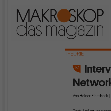
THEORIE
Inter
Network 
Von
Heiner Flassbeck
|