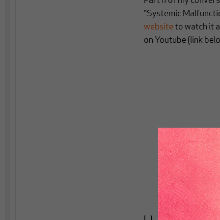
Part II of my conver
"Systemic Malfunctio
website
to watch it a
on Youtube (link bel