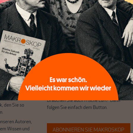
chreibt sich von allein!
ten
ert
Wir verlassen die journalistische
e Themen aus einer
Filterblase, in der sich viele eingerichtet
 Perspektive und ist
haben. Wir öffnen Fenster und bringen
 einzigartig.
frische Luft in die engen und verstaubten
r das große Ganze.
Debattenräume.
k auf Geld,
Brauchen Sie auch frische Luft? Dann
k, den Sie so
folgen Sie einfach dem Button.
n.
unseren Autoren,
hrem Wissen und
ABONNIEREN SIE MAKROSKOP