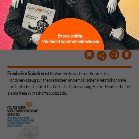
und ihrem Enthusiasmus.
Gemeinsam scheren wir
Schon Abonnent? Dann
aus den schmaler
hier
einloggen
!
werdenden Leitplanken
des Denkens aus.
Friederike Spiecker
ist Diplom-Volkswirtin und lernte das
Handwerkszeug zur theoretischen und empirischen Makroökonomie
am Deutschen Institut für Wirtschaftsforschung, Berlin. Heute arbeitet
sie als freie Wirtschaftspublizistin.