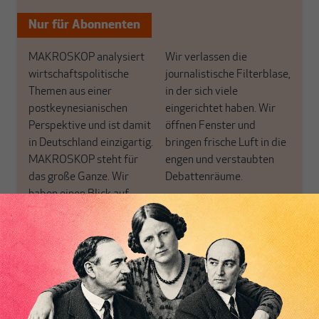
Nur für Abonnenten
MAKROSKOP analysiert
Wir verlassen die
wirtschaftspolitische
journalistische Filterblase,
Themen aus einer
in der sich viele
postkeynesianischen
eingerichtet haben. Wir
Perspektive und ist damit
öffnen Fenster und
in Deutschland einzigartig.
bringen frische Luft in die
MAKROSKOP steht für
engen und verstaubten
das große Ganze. Wir
Debattenräume.
haben einen Blick auf
Brauchen Sie auch frische
Geld, Wirtschaft und
Luft? Dann folgen Sie
Politik, den Sie so
einfach dem Button.
woanders nicht finden.
Dabei leben wir von
unseren Autoren, ihren
ABONNIEREN SIE
Recherchen, ihrem Wissen
MAKROSKOP