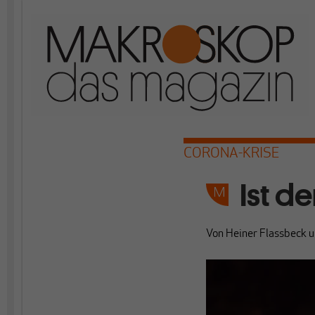
CORONA-KRISE
Ist d
Von
Heiner Flassbeck
u