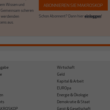
hrem Wissen und
ABONNIEREN SIE MAKROSKOP
. Gemeinsam scheren
Schon Abonnent? Dann hier
einloggen
!
r werdenden
kens aus.
sgabe
Wirtschaft
e
Geld
Kapital & Arbeit
EUROpa
en
Energie & Ökologie
hts
Demokratie & Staat
AKROSKOP
Geist & Gesellschaft