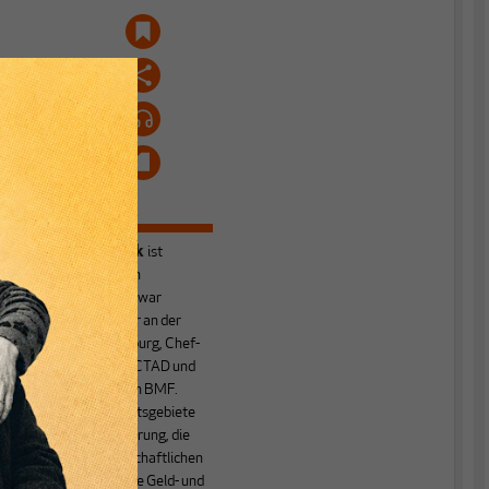
Heiner Flassbeck
ist
Mitbegründer von
MAKROSKOP.
Er war
Honorarprofessor an der
Universität Hamburg, Chef-
Volkswirt der UNCTAD und
Staatssekretär im BMF.
Seine Hauptarbeitsgebiete
sind die Globalisierung, die
Theorie der wirtschaftlichen
Entwicklung sowie Geld- und