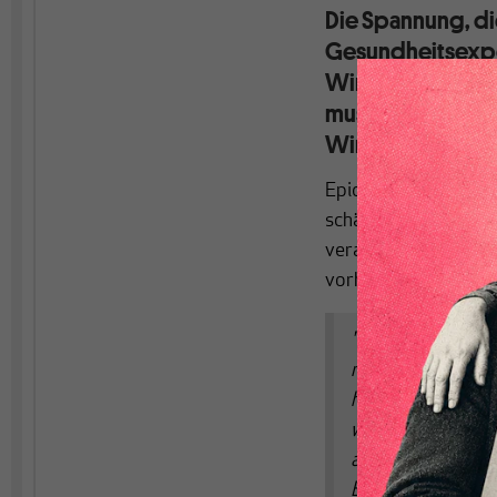
Die Spannung, di
Gesundheitsexper
Wirtschaft anderer
muss erklären, w
Wirtschaft noch 
Epidemiologen und 
schält sich in der ak
verantworten hat.
Be
vorhergesagt:
"Und schon sind 
mehr Schaden anzu
hinauszulaufen, z
wie vielen Arbeit
anderen Seite wir
Betrachtung der