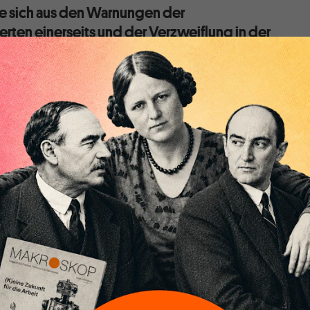
e sich aus den Warnungen der
ten einerseits und der Verzweiflung in der
seits ergibt, steigt dramatisch schnell. Die Politik
arum es möglich und unumgänglich ist, die
umfassender und schneller zu stützen.
Virologen gegen Wirtschaft und Ökonomen? Immer mehr
tuellen Debatte ein Konflikt heraus, den die Politik zu
reits vor vier Wochen
haben wir genau diesen Konflikt
Stimmen zu hören …, die davor warnen, mit dem Shutdown
richten als Nutzen zu stiften. …
Das scheint auf die Frage
wischen wie vielen Corona-Toten auf der einen Seite und
slosen und zerstörten ökonomischen Existenzen auf der
 zu wählen haben. Doch diese Wahl gibt es bei sachlicher
 ökonomischen Zusammenhänge nicht."