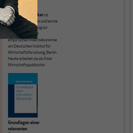
Währungstheorie.
Friederike Spiecker
ist
Diplom-Volkswirtin und lernte
das Handwerkszeug zur
theoretischen und
empirischen Makroökonomie
am Deutschen Institut für
Wirtschaftsforschung, Berlin.
Heute arbeitet sie als freie
Wirtschaftspublizistin.
Grundlagen einer
relevanten