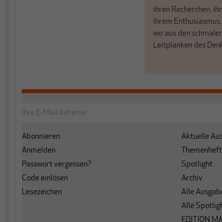
ihren Recherchen, i
ihrem Enthusiasmus
wir aus den schmale
Leitplanken des Den
Abonnieren
Aktuelle Au
Anmelden
Themenheft
Passwort vergessen?
Spotlight
Code einlösen
Archiv
Lesezeichen
Alle Ausgab
Alle Spotlig
EDITION M