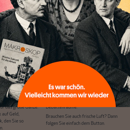
ft bauen.“
chreibt sich von allein!
ten
ert
Wir verlassen die journalistische
e Themen aus einer
Filterblase, in der sich viele eingerichtet
 Perspektive und ist
haben. Wir öffnen Fenster und bringen
 einzigartig.
frische Luft in die engen und verstaubten
r das große Ganze.
Debattenräume.
k auf Geld,
Brauchen Sie auch frische Luft? Dann
k, den Sie so
folgen Sie einfach dem Button.
n.