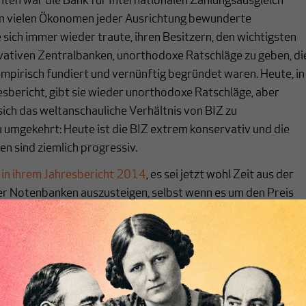
nten war die Bank für Internationalen Zahlungsausgleich
von vielen Ökonomen jeder Ausrichtung bewunderte
e sich immer wieder traute, ihren Besitzern, den wichtigsten
vativen Zentralbanken, unorthodoxe Ratschläge zu geben, di
empirisch fundiert und vernünftig begründet waren. Heute, in
sbericht, gibt sie wieder unorthodoxe Ratschläge, aber
ich das weltanschauliche Verhältnis von BIZ zu
umgekehrt: Heute ist die BIZ extrem konservativ und die
n sind ziemlich progressiv.
Z in ihrem Jahresbericht 2014
, es sei jetzt wohl Zeit aus der
er Notenbanken auszusteigen, selbst wenn es um den Preis
In Deutschland sind die üblichen Verdächtigen sofort auf dies
 und fühlen sich in der Kritik bestätigt, die ursprünglich vo
bank kam, aber jetzt selbst dort nicht mehr so laut zu
AZ schrieb
: „Aber auch wenn der Entzug der Billiggeld-Droge
 darf nicht zu spät kommen. Sonst droht eine Wiederholung
inanzkrise. Auf immer neue Schulden lässt sich keine