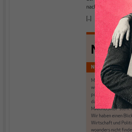
nachhaltige Wirtscha
[...]
Nichts s
Nur für Abonnen
MAKROSKOP analysi
wirtschaftspolitisch
postkeynesianischen
damit in Deutschland
MAKROSKOP steht fü
Wir haben einen Blic
Wirtschaft und Politi
woanders nicht finde