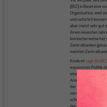
Vor ein paar Jahrzeh
(BIZ) in Basel eine 
Organisation, weil si
und natürlich konser
aber meist sehr gut 
ihrem neuesten Jahre
komischerweise hat s
Zentralbanken genau 
meisten Zentralbanke
Konkret
sagt die BI
expansiven Politik d
einer Deflation ist. 
Analyse aufgesprungen
der Deutschen Bundes
vernehmen ist.
Die F
schmerzhaft ist – er
der Geschichte der F