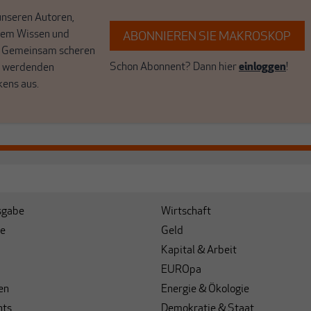
unseren Autoren,
hrem Wissen und
ABONNIEREN SIE MAKROSKOP
. Gemeinsam scheren
Schon Abonnent? Dann hier
einloggen
!
r werdenden
kens aus.
sgabe
Wirtschaft
e
Geld
Kapital & Arbeit
EUROpa
en
Energie & Ökologie
hts
Demokratie & Staat