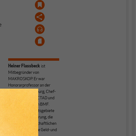
e
Heiner Flassbeck
ist
Mitbegründer von
MAKROSKOP.
Er war
Honorarprofessor an der
Universität Hamburg, Chef-
e
Volkswirt der UNCTAD und
n
Staatssekretär im BMF.
Seine Hauptarbeitsgebiete
sind die Globalisierung, die
Theorie der wirtschaftlichen
Entwicklung sowie Geld- und