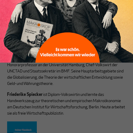
aus den schmaler
hier
einloggen
!
werdenden Leitplanken
des Denkens aus.
Heiner Flassbeck
ist Mitbegründer von MAKROSKOP.
Er war
Honorarprofessor an der Universität Hamburg, Chef-Volkswirt der
UNCTAD und Staatssekretär im BMF. Seine Hauptarbeitsgebiete sind
die Globalisierung, die Theorie der wirtschaftlichen Entwicklung sowie
Geld- und Währungstheorie.
Friederike Spiecker
ist Diplom-Volkswirtin und lernte das
Handwerkszeug zur theoretischen und empirischen Makroökonomie
am Deutschen Institut für Wirtschaftsforschung, Berlin. Heute arbeitet
sie als freie Wirtschaftspublizistin.