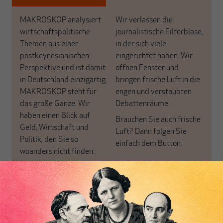
MAKROSKOP analysiert
Wir verlassen die
wirtschaftspolitische
journalistische Filterblase,
Themen aus einer
in der sich viele
postkeynesianischen
eingerichtet haben. Wir
Perspektive und ist damit
öffnen Fenster und
in Deutschland einzigartig.
bringen frische Luft in die
MAKROSKOP steht für
engen und verstaubten
das große Ganze. Wir
Debattenräume.
haben einen Blick auf
Brauchen Sie auch frische
Geld, Wirtschaft und
Luft? Dann folgen Sie
Politik, den Sie so
einfach dem Button.
woanders nicht finden.
Dabei leben wir von
unseren Autoren, ihren
ABONNIEREN SIE
Recherchen, ihrem Wissen
MAKROSKOP
und ihrem Enthusiasmus.
Gemeinsam scheren wir
Schon Abonnent? Dann