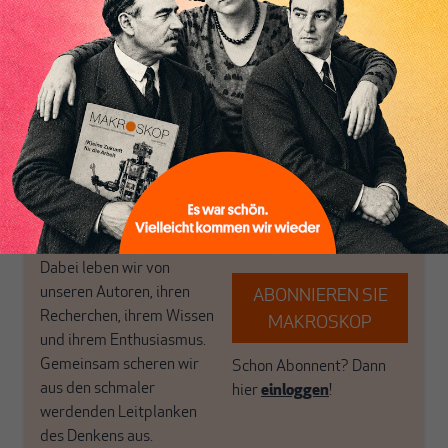
Themen aus einer
in der sich viele
postkeynesianischen
eingerichtet haben. Wir
Perspektive und ist damit
öffnen Fenster und
in Deutschland einzigartig.
bringen frische Luft in die
MAKROSKOP steht für
engen und verstaubten
das große Ganze. Wir
Debattenräume.
haben einen Blick auf
Brauchen Sie auch frische
Geld, Wirtschaft und
Luft? Dann folgen Sie
Politik, den Sie so
einfach dem Button.
woanders nicht finden.
Dabei leben wir von
unseren Autoren, ihren
ABONNIEREN SIE
Recherchen, ihrem Wissen
MAKROSKOP
und ihrem Enthusiasmus.
Gemeinsam scheren wir
Schon Abonnent? Dann
aus den schmaler
hier
einloggen
!
werdenden Leitplanken
des Denkens aus.