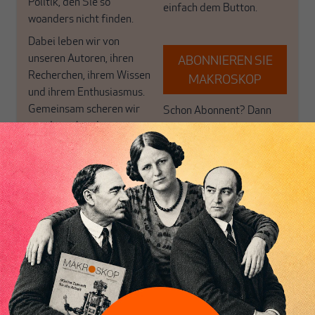
Politik, den Sie so
einfach dem Button.
woanders nicht finden.
Dabei leben wir von
unseren Autoren, ihren
ABONNIEREN SIE
Recherchen, ihrem Wissen
MAKROSKOP
und ihrem Enthusiasmus.
Gemeinsam scheren wir
Schon Abonnent? Dann
aus den schmaler
hier
einloggen
!
werdenden Leitplanken
des Denkens aus.
Heiner Flassbeck
ist Mitbegründer von MAKROSKOP.
Er war
Honorarprofessor an der Universität Hamburg, Chef-Volkswirt der
UNCTAD und Staatssekretär im BMF. Seine Hauptarbeitsgebiete sind
die Globalisierung, die Theorie der wirtschaftlichen Entwicklung sowie