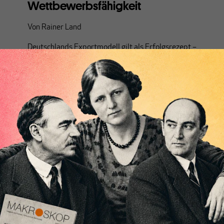
Wettbewerbsfähigkeit
Von
Rainer Land
Deutschlands Exportmodell gilt als Erfolgsrezept –
ist aber ökonomisch eine Sackgasse. Sechs
Argumente, warum Überschüsse schaden, Löhne
steigen müssen und nur eine koordinierte,
innovationsgetriebene Neuausrichtung den
Wohlstand sichern kann.