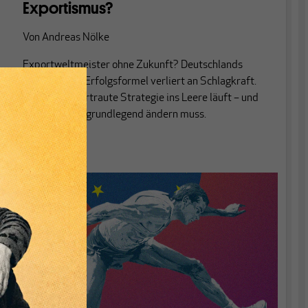
Exportismus?
Von
Andreas Nölke
Exportweltmeister ohne Zukunft? Deutschlands
ökonomische Erfolgsformel verliert an Schlagkraft.
Warum die vertraute Strategie ins Leere läuft – und
was sich jetzt grundlegend ändern muss.