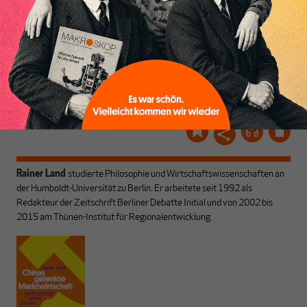
und ihrem Enthusiasmus.
Gemeinsam scheren wir
Schon Abonnent? Dann
aus den schmaler
hier
einloggen
!
werdenden Leitplanken
des Denkens aus.
Rainer Land
studierte Philosophie und Wirtschaftswissenschaften an
der Humboldt-Universität zu Berlin. Er arbeitete seit 1992 als
Redakteur der Zeitschrift Berliner Debatte Initial und von 2002 bis
2015 am Thünen-Institut für Regionalentwicklung.