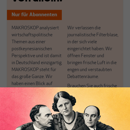
Nur für Abonnenten
MAKROSKOP analysiert
Wir verlassen die
wirtschaftspolitische
journalistische Filterblase,
Themen aus einer
in der sich viele
postkeynesianischen
eingerichtet haben. Wir
Perspektive und ist damit
öffnen Fenster und
in Deutschland einzigartig.
bringen frische Luft in die
MAKROSKOP steht für
engen und verstaubten
das große Ganze. Wir
Debattenräume.
haben einen Blick auf
Brauchen Sie auch frische
Geld, Wirtschaft und
Luft? Dann folgen Sie
Politik, den Sie so
einfach dem Button.
woanders nicht finden.
Dabei leben wir von
unseren Autoren, ihren
ABONNIEREN SIE
Recherchen, ihrem Wissen
MAKROSKOP