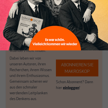
postkeynesianischen
eingerichtet haben. Wir
Perspektive und ist damit
öffnen Fenster und
in Deutschland einzigartig.
bringen frische Luft in die
MAKROSKOP steht für
engen und verstaubten
das große Ganze. Wir
Debattenräume.
haben einen Blick auf
Brauchen Sie auch frische
Geld, Wirtschaft und
Luft? Dann folgen Sie
Politik, den Sie so
einfach dem Button.
woanders nicht finden.
Dabei leben wir von
unseren Autoren, ihren
ABONNIEREN SIE
Recherchen, ihrem Wissen
MAKROSKOP
und ihrem Enthusiasmus.
Gemeinsam scheren wir
Schon Abonnent? Dann
aus den schmaler
hier
einloggen
!
werdenden Leitplanken
des Denkens aus.