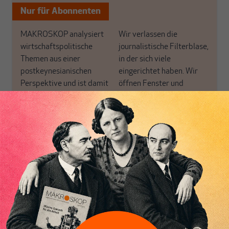
Nur für Abonnenten
MAKROSKOP analysiert
Wir verlassen die
wirtschaftspolitische
journalistische Filterblase,
Themen aus einer
in der sich viele
postkeynesianischen
eingerichtet haben. Wir
Perspektive und ist damit
öffnen Fenster und
in Deutschland einzigartig.
bringen frische Luft in die
MAKROSKOP steht für
engen und verstaubten
das große Ganze. Wir
Debattenräume.
haben einen Blick auf
Brauchen Sie auch frische
Geld, Wirtschaft und
Luft? Dann folgen Sie
Politik, den Sie so
einfach dem Button.
woanders nicht finden.
Dabei leben wir von
unseren Autoren, ihren
ABONNIEREN SIE
Recherchen, ihrem Wissen
MAKROSKOP
und ihrem Enthusiasmus.