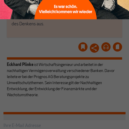
Gemeinsam scheren wir
Schon Abonnent? Dann
aus den schmaler
hier
einloggen
!
werdenden Leitplanken
des Denkens aus.
Eckhard Plinke
ist Wirtschaftsingenieur und arbeitet in der
nachhaltigen Vermögensverwaltung verschiedener Banken. Davor
leitete er bei der Prognos AG Beratungsprojekte zu
Umweltschutzthemen. Sein Interesse gilt der Nachhaltigen
Entwicklung, der Entwicklung der Finanzmärkte und der
Wachstumstheorie.