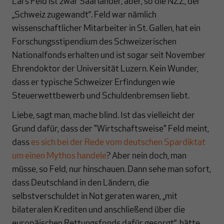
Lars Feld ist zwar Saarländer, aber, so die NZZ, der
„Schweiz zugewandt“. Feld war nämlich
wissenschaftlicher Mitarbeiter in St. Gallen, hat ein
Forschungsstipendium des Schweizerischen
Nationalfonds erhalten und ist sogar seit November
Ehrendoktor der Universität Luzern. Kein Wunder,
dass er typische Schweizer Erfindungen wie
Steuerwettbewerb und Schuldenbremsen liebt.
Liebe, sagt man, mache blind. Ist das vielleicht der
Grund dafür, dass der "Wirtschaftsweise" Feld meint,
dass
es sich bei der Rede vom deutschen Spardiktat
um einen Mythos handele
? Aber nein doch, man
müsse, so Feld, nur hinschauen. Dann sehe man sofort,
dass Deutschland in den Ländern, die
selbstverschuldet in Not geraten waren, „mit
bilateralen Krediten und anschließend über die
europäischen Rettungsfonds dafür gesorgt“, hätte,