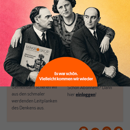
Perspektive und ist damit
öffnen Fenster und
in Deutschland einzigartig.
bringen frische Luft in die
MAKROSKOP steht für
engen und verstaubten
das große Ganze. Wir
Debattenräume.
haben einen Blick auf
Brauchen Sie auch frische
Geld, Wirtschaft und
Luft? Dann folgen Sie
Politik, den Sie so
einfach dem Button.
woanders nicht finden.
Dabei leben wir von
unseren Autoren, ihren
ABONNIEREN SIE
Recherchen, ihrem Wissen
MAKROSKOP
und ihrem Enthusiasmus.
Gemeinsam scheren wir
Schon Abonnent? Dann
aus den schmaler
hier
einloggen
!
werdenden Leitplanken
des Denkens aus.