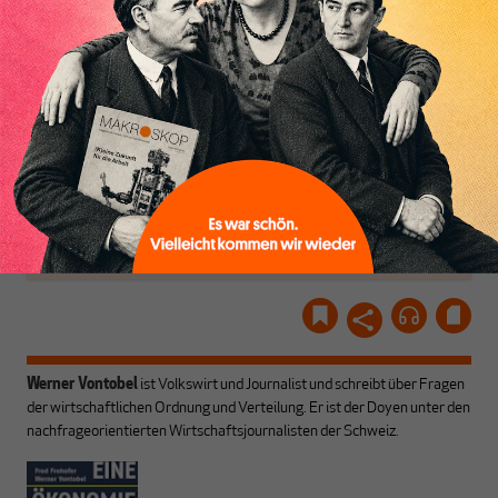
woanders nicht finden.
Dabei leben wir von
unseren Autoren, ihren
ABONNIEREN SIE
Recherchen, ihrem Wissen
MAKROSKOP
und ihrem Enthusiasmus.
Gemeinsam scheren wir
Schon Abonnent? Dann
aus den schmaler
hier
einloggen
!
werdenden Leitplanken
des Denkens aus.
Werner Vontobel
ist Volkswirt und Journalist und schreibt über Fragen
der wirtschaftlichen Ordnung und Verteilung. Er ist der Doyen unter den
nachfrageorientierten Wirtschaftsjournalisten der Schweiz.