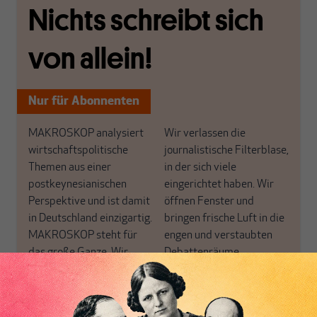
Nichts schreibt sich
von allein!
Nur für Abonnenten
MAKROSKOP analysiert
Wir verlassen die
wirtschaftspolitische
journalistische Filterblase,
Themen aus einer
in der sich viele
postkeynesianischen
eingerichtet haben. Wir
Perspektive und ist damit
öffnen Fenster und
in Deutschland einzigartig.
bringen frische Luft in die
MAKROSKOP steht für
engen und verstaubten
das große Ganze. Wir
Debattenräume.
haben einen Blick auf
Brauchen Sie auch frische
Geld, Wirtschaft und
Luft? Dann folgen Sie
Politik, den Sie so
einfach dem Button.