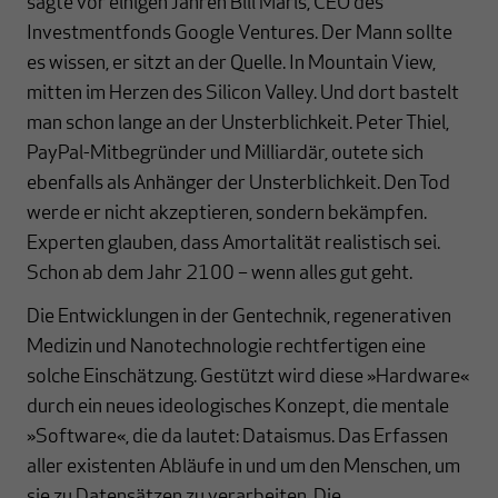
sagte vor einigen Jahren Bill Maris, CEO des
Investmentfonds Google Ventures. Der Mann sollte
es wissen, er sitzt an der Quelle. In Mountain View,
mitten im Herzen des Silicon Valley. Und dort bastelt
man schon lange an der Unsterblichkeit. Peter Thiel,
PayPal-Mitbegründer und Milliardär, outete sich
ebenfalls als Anhänger der Unsterblichkeit. Den Tod
werde er nicht akzeptieren, sondern bekämpfen.
Experten glauben, dass Amortalität realistisch sei.
Schon ab dem Jahr 2100 – wenn alles gut geht.
Die Entwicklungen in der Gentechnik, regenerativen
Medizin und Nanotechnologie rechtfertigen eine
solche Einschätzung. Gestützt wird diese »Hardware«
durch ein neues ideologisches Konzept, die mentale
»Software«, die da lautet: Dataismus. Das Erfassen
aller existenten Abläufe in und um den Menschen, um
sie zu Datensätzen zu verarbeiten. Die