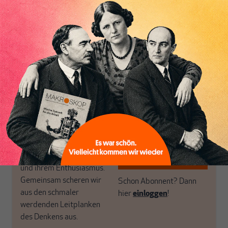
Themen aus einer
in der sich viele
postkeynesianischen
eingerichtet haben. Wir
Perspektive und ist damit
öffnen Fenster und
in Deutschland einzigartig.
bringen frische Luft in die
MAKROSKOP steht für
engen und verstaubten
das große Ganze. Wir
Debattenräume.
haben einen Blick auf
Brauchen Sie auch frische
Geld, Wirtschaft und
Luft? Dann folgen Sie
Politik, den Sie so
einfach dem Button.
woanders nicht finden.
Dabei leben wir von
unseren Autoren, ihren
ABONNIEREN SIE
Recherchen, ihrem Wissen
MAKROSKOP
und ihrem Enthusiasmus.
Gemeinsam scheren wir
Schon Abonnent? Dann
aus den schmaler
hier
einloggen
!
werdenden Leitplanken
des Denkens aus.