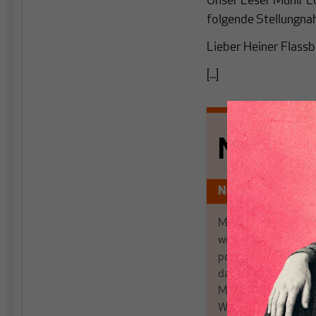
Unser Leser Munir Lo
folgende Stellungna
Lieber Heiner Flassb
[...]
Nichts s
Nur für Abonnen
MAKROSKOP analysi
wirtschaftspolitisch
postkeynesianischen
damit in Deutschland
MAKROSKOP steht fü
Wir haben einen Blic