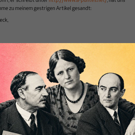
hff, er schreibt unter
http://www.a-puntes.net/
, hat uns
hme zu meinem gestrigen Artikel gesandt:
eck,
chreibt sich von allein!
ten
ert
Wir verlassen die journalistische
e Themen aus einer
Filterblase, in der sich viele eingerichtet
 Perspektive und ist
haben. Wir öffnen Fenster und bringen
 einzigartig.
frische Luft in die engen und verstaubten
r das große Ganze.
Debattenräume.
k auf Geld,
Brauchen Sie auch frische Luft? Dann