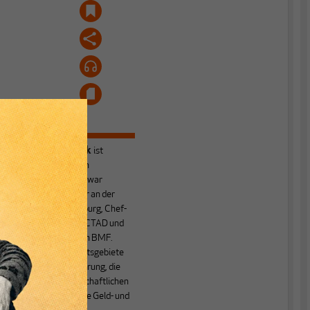
Heiner Flassbeck
ist
Mitbegründer von
MAKROSKOP.
Er war
Honorarprofessor an der
Universität Hamburg, Chef-
Volkswirt der UNCTAD und
Staatssekretär im BMF.
Seine Hauptarbeitsgebiete
sind die Globalisierung, die
Theorie der wirtschaftlichen
Entwicklung sowie Geld- und