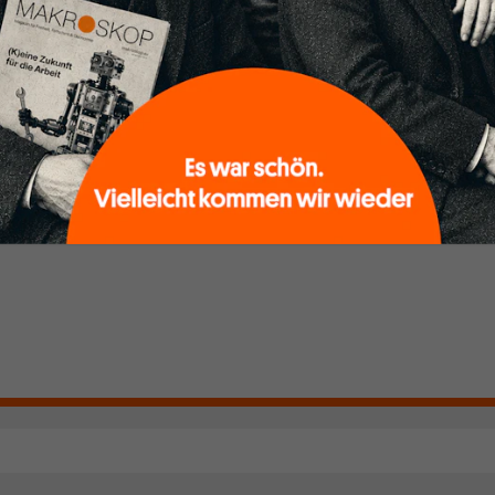
k, den Sie so
folgen Sie einfach dem Button.
n.
unseren Autoren,
hrem Wissen und
ABONNIEREN SIE MAKROSKOP
. Gemeinsam scheren
Schon Abonnent? Dann hier
einloggen
!
r werdenden
kens aus.