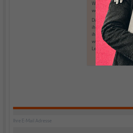
Wirtschaft und Politi
woanders nicht finde
Dabei leben wir von 
ihren Recherchen, i
ihrem Enthusiasmus
wir aus den schmale
Leitplanken des Den