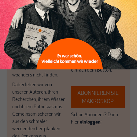
wirtschaftspolitische
journalistische Filterblase,
Themen aus einer
in der sich viele
postkeynesianischen
eingerichtet haben. Wir
Perspektive und ist damit
öffnen Fenster und
in Deutschland einzigartig.
bringen frische Luft in die
MAKROSKOP steht für
engen und verstaubten
das große Ganze. Wir
Debattenräume.
haben einen Blick auf
Brauchen Sie auch frische
Geld, Wirtschaft und
Luft? Dann folgen Sie
Politik, den Sie so
einfach dem Button.
woanders nicht finden.
Dabei leben wir von
unseren Autoren, ihren
ABONNIEREN SIE
Recherchen, ihrem Wissen
MAKROSKOP
und ihrem Enthusiasmus.
Gemeinsam scheren wir
Schon Abonnent? Dann
aus den schmaler
hier
einloggen
!
werdenden Leitplanken
des Denkens aus.