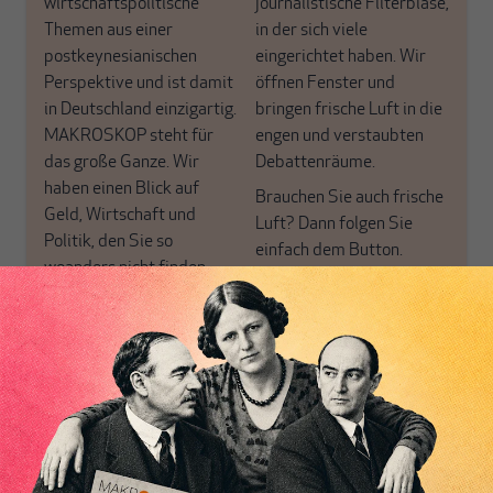
wirtschaftspolitische
journalistische Filterblase,
Themen aus einer
in der sich viele
postkeynesianischen
eingerichtet haben. Wir
Perspektive und ist damit
öffnen Fenster und
in Deutschland einzigartig.
bringen frische Luft in die
MAKROSKOP steht für
engen und verstaubten
das große Ganze. Wir
Debattenräume.
haben einen Blick auf
Brauchen Sie auch frische
Geld, Wirtschaft und
Luft? Dann folgen Sie
Politik, den Sie so
einfach dem Button.
woanders nicht finden.
Dabei leben wir von
unseren Autoren, ihren
ABONNIEREN SIE
Recherchen, ihrem Wissen
MAKROSKOP
und ihrem Enthusiasmus.
Gemeinsam scheren wir
Schon Abonnent? Dann
aus den schmaler
hier
einloggen
!
werdenden Leitplanken
des Denkens aus.