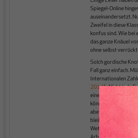
Einige Leser haben u
Spiegel-Online hinge
auseinandersetzt. Nu
Zweifel in diese Klas
konfus sind. Wie bei
das ganze Knäuel vo
ohne selbst verrückt
Solch gordische Knot
Fall ganz einfach. Mü
Internationalen Zahl
2014
): „Nicht jede E
eine gute Sache, wenn
können sich bei glei
aber beispielsweise d
bleiben, wird Arbeit
Wettbewerbsfähigkei
Arbeitslosigkeit.“