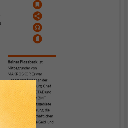
e
u
n
m
Heiner Flassbeck
ist
Mitbegründer von
MAKROSKOP.
Er war
Honorarprofessor an der
Universität Hamburg, Chef-
Volkswirt der UNCTAD und
Staatssekretär im BMF.
t
Seine Hauptarbeitsgebiete
sind die Globalisierung, die
Theorie der wirtschaftlichen
Entwicklung sowie Geld- und