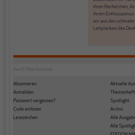
ihren Recherchen, i
ihrem Enthusiasmus
wir aus den schmale
Leitplanken des Den
Abonnieren
Aktuelle Au
Anmelden
Themenheft
Passwort vergessen?
Spotlight
Code einlösen
Archiv
Lesezeichen
Alle Ausgab
Alle Spotlig
EDITION M