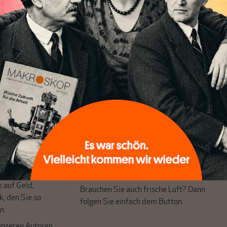
chreibt sich von allein!
ten
ert
Wir verlassen die journalistische
e Themen aus einer
Filterblase, in der sich viele eingerichtet
 Perspektive und ist
haben. Wir öffnen Fenster und bringen
 einzigartig.
frische Luft in die engen und verstaubten
r das große Ganze.
Debattenräume.
k auf Geld,
Brauchen Sie auch frische Luft? Dann
k, den Sie so
folgen Sie einfach dem Button.
n.
unseren Autoren,