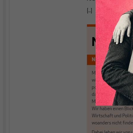
[...]
Nichts s
Nur für Abonnen
MAKROSKOP analysi
wirtschaftspolitisch
postkeynesianischen
damit in Deutschland
MAKROSKOP steht fü
Wir haben einen Blic
Wirtschaft und Politi
woanders nicht finde
Dabei leben wir von 