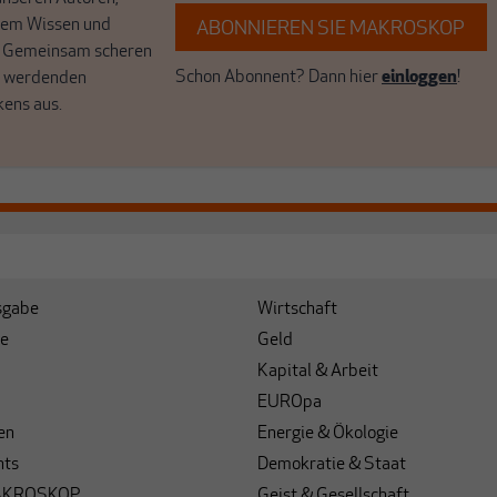
hrem Wissen und
ABONNIEREN SIE MAKROSKOP
. Gemeinsam scheren
Schon Abonnent? Dann hier
einloggen
!
r werdenden
kens aus.
sgabe
Wirtschaft
e
Geld
Kapital & Arbeit
EUROpa
en
Energie & Ökologie
hts
Demokratie & Staat
AKROSKOP
Geist & Gesellschaft