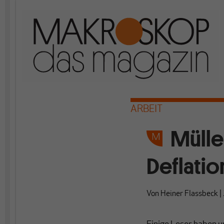
ARBEIT
Mülle
Deflatio
Von
Heiner Flassbeck
|