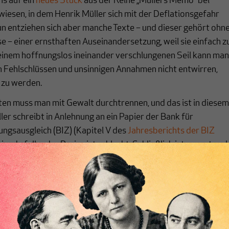
ns auf ein
neues Stück
aus der Reihe „Müllers Memo“ bei
wiesen, in dem Henrik Müller sich mit der Deflationsgefahr
n entziehen sich aber manche Texte – und dieser gehört ohn
se – einer ernsthaften Auseinandersetzung, weil sie einfach z
 einem hoffnungslos ineinander verschlungenen Seil kann ma
n Fehlschlüssen und unsinnigen Annahmen nicht entwirren,
 zu werden.
en muss man mit Gewalt durchtrennen, und das ist in diese
ller schreibt in Anlehnung an ein Papier der Bank für
ungsausgleich (BIZ) (Kapitel V des
Jahresberichts der BIZ
pisode fallender Preise ist schlecht. Schließlich ist es erst mal
 Güter billiger werden. Die Kaufkraft steigt, die Bürger
chem Einkommen mehr leisten.“ Und ein wenig später: „Wenn
ie Preise für Industriegüter fallen, die Löhne jedoch konstan
 immer teurer. Sofern Unternehmen dadurch ihre
t einbüßen, führt Deflation dann zu steigender