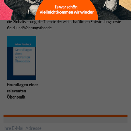
Heiner Flassbeck
ist Mitbegründer von MAKROSKOP.
Er war
Honorarprofessor an der Universität Hamburg, Chef-Volkswirt der
UNCTAD und Staatssekretär im BMF. Seine Hauptarbeitsgebiete sind
die Globalisierung, die Theorie der wirtschaftlichen Entwicklung sowie
Geld- und Währungstheorie.
Grundlagen einer
relevanten
Ökonomik