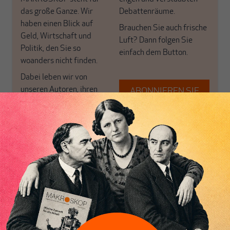
das große Ganze. Wir
Debattenräume.
haben einen Blick auf
Brauchen Sie auch frische
Geld, Wirtschaft und
Luft? Dann folgen Sie
Politik, den Sie so
einfach dem Button.
woanders nicht finden.
Dabei leben wir von
unseren Autoren, ihren
ABONNIEREN SIE
Recherchen, ihrem Wissen
MAKROSKOP
und ihrem Enthusiasmus.
Gemeinsam scheren wir
Schon Abonnent? Dann
aus den schmaler
hier
einloggen
!
werdenden Leitplanken
des Denkens aus.