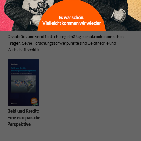
Pufendorf-Gesellschaft e. V. in Berlin, Co-Autor des Green New Deal for
Europe und bekanntester Vertreter der MMT in Deutschland.
Günther Grunert
ist Sozio­ökonom und Sozialwissenschaftler. Er
arbeitete bis 2020 an den Berufsbildenden Schulen der Stadt
Osnabrück und veröffentlicht regelmäßig zu makroökonomischen
Fragen. Seine Forschungsschwerpunkte sind Geldtheorie und
Wirtschafts­politik.
Geld und Kredit:
Eine europäische
Perspektive