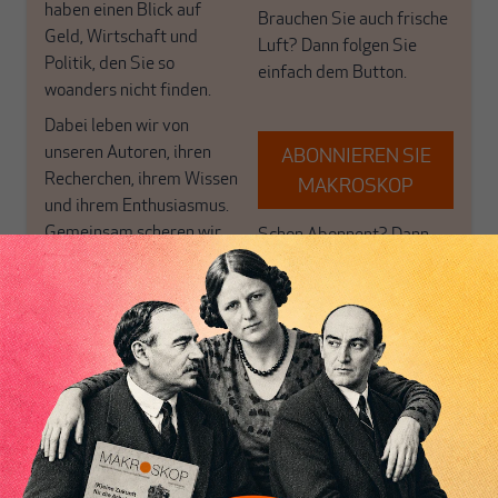
haben einen Blick auf
Brauchen Sie auch frische
Geld, Wirtschaft und
Luft? Dann folgen Sie
Politik, den Sie so
einfach dem Button.
woanders nicht finden.
Dabei leben wir von
unseren Autoren, ihren
ABONNIEREN SIE
Recherchen, ihrem Wissen
MAKROSKOP
und ihrem Enthusiasmus.
Gemeinsam scheren wir
Schon Abonnent? Dann
aus den schmaler
hier
einloggen
!
werdenden Leitplanken
des Denkens aus.
Dirk Ehnts
ist der Autor der Bücher "MMT: Eine Einführung" und "Geld
und Kredit: Eine €-päische Perspektive". Er ist Vorstandssprecher der