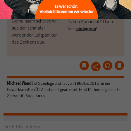
unseren Autoren, ihren
ABONNIEREN SIE
Recherchen, ihrem Wissen
MAKROSKOP
und ihrem Enthusiasmus.
Gemeinsam scheren wir
Schon Abonnent? Dann
aus den schmaler
hier
einloggen
!
werdenden Leitplanken
des Denkens aus.
Michael Wendl
ist Soziologe und hat von 1980 bis 2016 für die
Gewerkschaften ÖTV und ver.di gearbeitet. Er ist Mitherausgeber der
Zeitschrift Sozialismus.