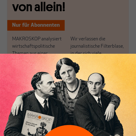
von allein!
Nur für Abonnenten
MAKROSKOP analysiert
Wir verlassen die
wirtschaftspolitische
journalistische Filterblase,
Themen aus einer
in der sich viele
postkeynesianischen
eingerichtet haben. Wir
Perspektive und ist damit
öffnen Fenster und
in Deutschland einzigartig.
bringen frische Luft in die
MAKROSKOP steht für
engen und verstaubten
das große Ganze. Wir
Debattenräume.
haben einen Blick auf
Brauchen Sie auch frische
Geld, Wirtschaft und
Luft? Dann folgen Sie
Politik, den Sie so
einfach dem Button.
woanders nicht finden.
Dabei leben wir von