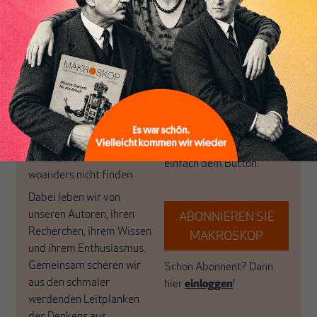
wirtschaftspolitische
journalistische Filterblase,
Themen aus einer
in der sich viele
postkeynesianischen
eingerichtet haben. Wir
Perspektive und ist damit
öffnen Fenster und
in Deutschland einzigartig.
bringen frische Luft in die
MAKROSKOP steht für
engen und verstaubten
das große Ganze. Wir
Debattenräume.
haben einen Blick auf
Brauchen Sie auch frische
Geld, Wirtschaft und
Luft? Dann folgen Sie
Politik, den Sie so
einfach dem Button.
woanders nicht finden.
Dabei leben wir von
unseren Autoren, ihren
ABONNIEREN SIE
Recherchen, ihrem Wissen
MAKROSKOP
und ihrem Enthusiasmus.
Gemeinsam scheren wir
Schon Abonnent? Dann
aus den schmaler
hier
einloggen
!
werdenden Leitplanken