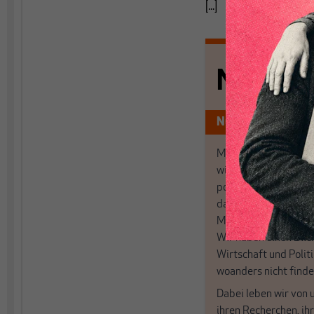
[...]
Nichts s
Nur für Abonnen
MAKROSKOP analysi
wirtschaftspolitisch
postkeynesianischen
damit in Deutschland
MAKROSKOP steht fü
Wir haben einen Blic
Wirtschaft und Politi
woanders nicht finde
Dabei leben wir von 
ihren Recherchen, i