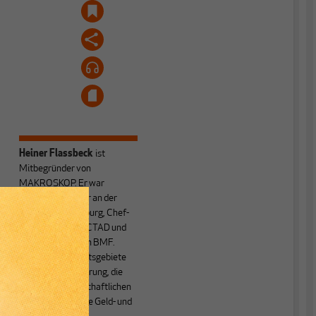
Heiner Flassbeck
ist
Mitbegründer von
MAKROSKOP.
Er war
Honorarprofessor an der
Universität Hamburg, Chef-
Volkswirt der UNCTAD und
e
Staatssekretär im BMF.
Seine Hauptarbeitsgebiete
sind die Globalisierung, die
Theorie der wirtschaftlichen
Entwicklung sowie Geld- und