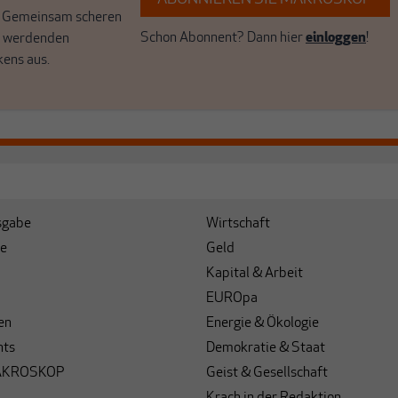
. Gemeinsam scheren
Schon Abonnent? Dann hier
einloggen
!
r werdenden
kens aus.
sgabe
Wirtschaft
e
Geld
Kapital & Arbeit
EUROpa
en
Energie & Ökologie
hts
Demokratie & Staat
AKROSKOP
Geist & Gesellschaft