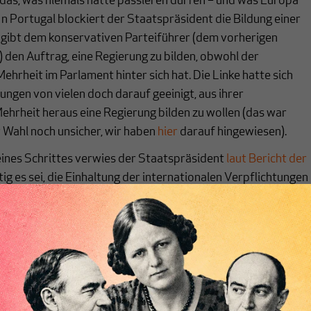
 das, was niemals hätte passieren dürfen – und was Europa
n Portugal blockiert der Staatspräsident die Bildung einer
 gibt dem konservativen Parteiführer (dem vorherigen
 den Auftrag, eine Regierung zu bilden, obwohl der
Mehrheit im Parlament hinter sich hat. Die Linke hatte sich
ngen von vielen doch darauf geeinigt, aus ihrer
hrheit heraus eine Regierung bilden zu wollen (das war
 Wahl noch unsicher, wir haben
hier
darauf hingewiesen).
eines Schrittes verwies der Staatspräsident
laut Bericht der
tig es sei, die Einhaltung der internationalen Verpflichtungen
zu den Gründungsmitgliedern der Nato zählt, zu garantieren.
FAZ, in einem Pakt zwischen den Linksparteien nicht als
tlich sagte er laut FAZ: „In den vierzig Jahren der Demokrati
ls eine Regierung, welche von anti-europäischen politischen
fügte hinzu: „Außerhalb der Europäischen Union und des Euro
tugals katastrophal.“