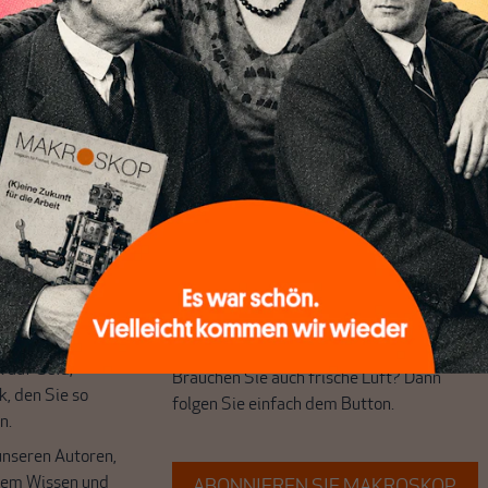
chreibt sich von allein!
ten
ert
Wir verlassen die journalistische
e Themen aus einer
Filterblase, in der sich viele eingerichtet
 Perspektive und ist
haben. Wir öffnen Fenster und bringen
 einzigartig.
frische Luft in die engen und verstaubten
r das große Ganze.
Debattenräume.
k auf Geld,
Brauchen Sie auch frische Luft? Dann
k, den Sie so
folgen Sie einfach dem Button.
n.
unseren Autoren,
hrem Wissen und
ABONNIEREN SIE MAKROSKOP