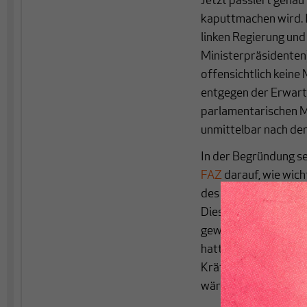
Jetzt passiert genau
kaputtmachen wird. I
linken Regierung und
Ministerpräsidenten)
offensichtlich keine 
entgegen der Erwartu
parlamentarischen Me
unmittelbar nach der
In der Begründung s
FAZ
darauf, wie wich
des Landes, welches 
Dies sehe er, so die 
gewährleistet an. Wör
hatte Portugal niema
Kräften abhing.“ Er 
wäre die Zukunft Por