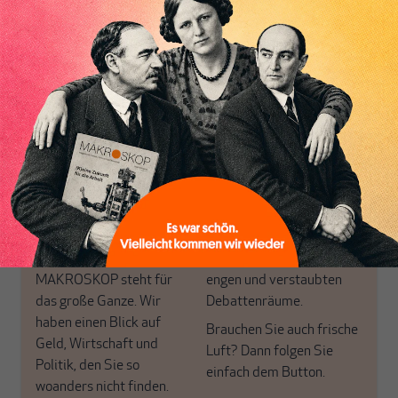
Nichts schreibt sich
von allein!
Nur für Abonnenten
MAKROSKOP analysiert
Wir verlassen die
wirtschaftspolitische
journalistische Filterblase,
Themen aus einer
in der sich viele
postkeynesianischen
eingerichtet haben. Wir
Perspektive und ist damit
öffnen Fenster und
in Deutschland einzigartig.
bringen frische Luft in die
MAKROSKOP steht für
engen und verstaubten
das große Ganze. Wir
Debattenräume.
haben einen Blick auf
Brauchen Sie auch frische
Geld, Wirtschaft und
Luft? Dann folgen Sie
Politik, den Sie so
einfach dem Button.
woanders nicht finden.