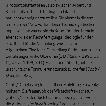
„Produktionsfaktoren“, also zwischen Arbeit und
Kapital, als technisch bedingt und damit
naturnotwendig darzustellen. Sie nimmt in diesem
Sinn den bei Marx vorhandenen technologistischen
Impuls auf. So wurde sie ein Kernstück der Theorie
ebenso wie der Rechtfertigungs-Ideologie für den
Profit und für die Verteilung, wie sie ist, im
Allgemeinen. Eine Kurz-Darstellung findet man in allen
Einführungen in die Ökonomie (z. B.
Mankiw
1998, 85
ff.;
Varian
1999, 59 f.). Es ist aber nützlich, auf die
ursprüngliche Formulierung zurück zu greifen (
Cobb /
Douglas
1928).
Cobb / Douglas beginnen in ihrer Einleitung ein wenig
mühsam. Sie fragen, ob das Wirtschaftswachstum
„zufällig“ sei oder doch technisch bedingt? Sie wollen
die Antwort „
technisch
bedingt“ von vorne herein in