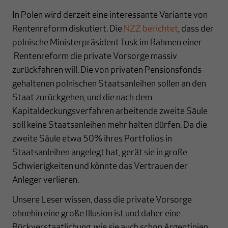
In Polen wird derzeit eine interessante Variante von
Rentenreform diskutiert. Die
NZZ berichtet
, dass der
polnische Ministerpräsident Tusk im Rahmen einer
Rentenreform die private Vorsorge massiv
zurückfahren will. Die von privaten Pensionsfonds
gehaltenen polnischen Staatsanleihen sollen an den
Staat zurückgehen, und die nach dem
Kapitaldeckungsverfahren arbeitende zweite Säule
soll keine Staatsanleihen mehr halten dürfen. Da die
zweite Säule etwa 50% ihres Portfolios in
Staatsanleihen angelegt hat, gerät sie in große
Schwierigkeiten und könnte das Vertrauen der
Anleger verlieren.
Unsere Leser wissen, dass die private Vorsorge
ohnehin eine große Illusion ist und daher eine
Rückverstaatlichung, wie sie auch schon Argentinien