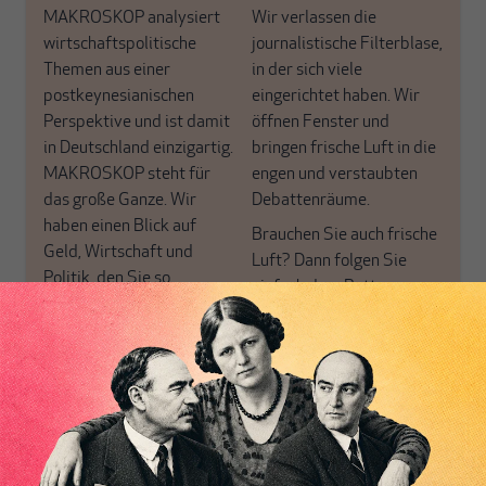
MAKROSKOP analysiert
Wir verlassen die
wirtschaftspolitische
journalistische Filterblase,
Themen aus einer
in der sich viele
postkeynesianischen
eingerichtet haben. Wir
Perspektive und ist damit
öffnen Fenster und
in Deutschland einzigartig.
bringen frische Luft in die
MAKROSKOP steht für
engen und verstaubten
das große Ganze. Wir
Debattenräume.
haben einen Blick auf
Brauchen Sie auch frische
Geld, Wirtschaft und
Luft? Dann folgen Sie
Politik, den Sie so
einfach dem Button.
woanders nicht finden.
Dabei leben wir von
unseren Autoren, ihren
ABONNIEREN SIE
Recherchen, ihrem Wissen
MAKROSKOP
und ihrem Enthusiasmus.
Gemeinsam scheren wir
Schon Abonnent? Dann
aus den schmaler
hier
einloggen
!