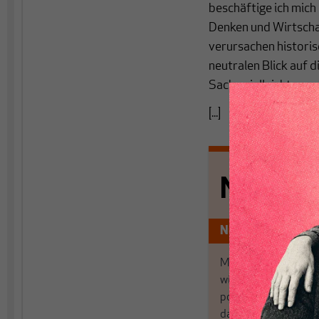
beschäftige ich mic
Denken und Wirtsch
verursachen historis
neutralen Blick auf 
Sache vielleicht soga
[...]
Nichts s
Nur für Abonnen
MAKROSKOP analysi
wirtschaftspolitisch
postkeynesianischen
damit in Deutschland