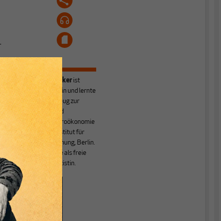
r
Friederike Spiecker
ist
Diplom-Volkswirtin und lernte
das Handwerkszeug zur
theoretischen und
empirischen Makroökonomie
am Deutschen Institut für
Wirtschaftsforschung, Berlin.
Heute arbeitet sie als freie
Wirtschaftspublizistin.