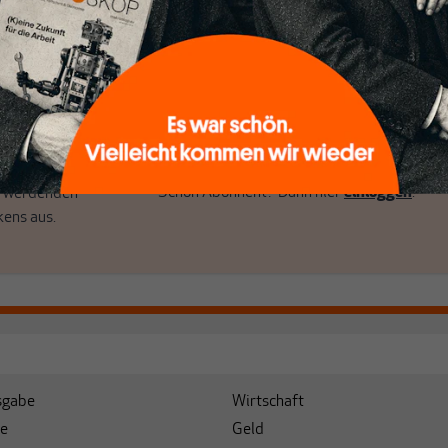
r das große Ganze.
Debattenräume.
k auf Geld,
Brauchen Sie auch frische Luft? Dann
k, den Sie so
folgen Sie einfach dem Button.
n.
unseren Autoren,
hrem Wissen und
ABONNIEREN SIE MAKROSKOP
. Gemeinsam scheren
Schon Abonnent? Dann hier
einloggen
!
r werdenden
kens aus.
sgabe
Wirtschaft
e
Geld