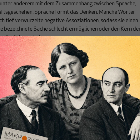
h unter anderem mit dem Zusammenhang zwischen Sprache,
aftsgeschehen. Sprache formt das Denken. Manche Wörter
ch tief verwurzelte negative Assoziationen, sodass sie einen
die bezeichnete Sache schlecht ermöglichen oder den Kern de
r gänzlich verdecken.
chreibt sich von allein!
ten
ert
Wir verlassen die journalistische
e Themen aus einer
Filterblase, in der sich viele eingerichtet
 Perspektive und ist
haben. Wir öffnen Fenster und bringen
 einzigartig.
frische Luft in die engen und verstaubten