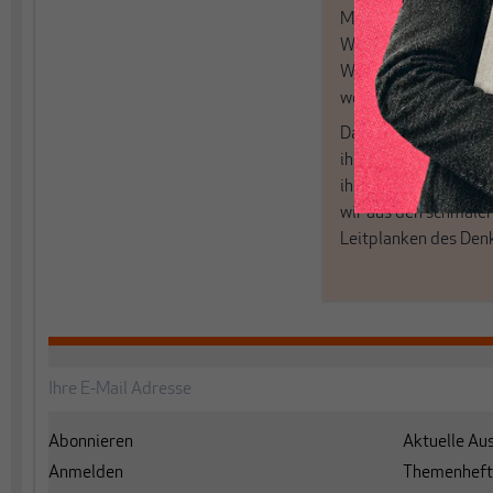
MAKROSKOP steht fü
Wir haben einen Blic
Wirtschaft und Politi
woanders nicht finde
Dabei leben wir von 
ihren Recherchen, i
ihrem Enthusiasmus
wir aus den schmale
Leitplanken des Den
Abonnieren
Aktuelle Au
Anmelden
Themenheft