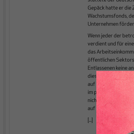
stattete der deutsch
Gepäck hatte er die 
Wachstumsfonds, der 
Unternehmen fördern
Wenn jeder der betr
verdient und für ein
das Arbeitseinkomme
öffentlichen Sektors
Entlassenen keine an
diese Menschen im ö
auf der Hand. Denn a
im privaten Sektor 
nicht zu erwarten. V
auf einen neuen Arbe
[...]