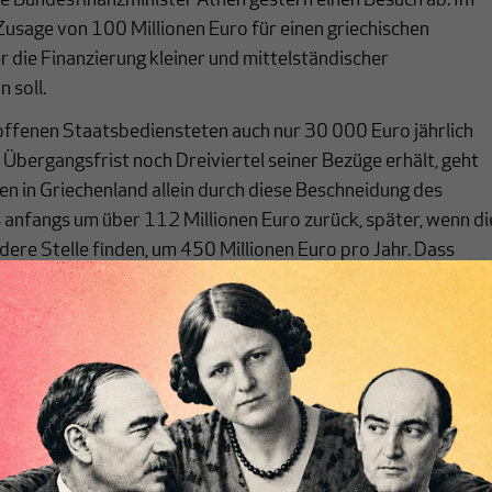
e Bundesfinanzminister Athen gestern einen Besuch ab. Im
Zusage von 100 Millionen Euro für einen griechischen
die Finanzierung kleiner und mittelständischer
 soll.
offenen Staatsbediensteten auch nur 30 000 Euro jährlich
e Übergangsfrist noch Dreiviertel seiner Bezüge erhält, geht
n in Griechenland allein durch diese Beschneidung des
 anfangs um über 112 Millionen Euro zurück, später, wenn di
dere Stelle finden, um 450 Millionen Euro pro Jahr. Dass
ffentlichen Dienst kaum eine Stelle bekommen werden, liegt
lle staatlichen Ressorts sind zum Sparen aufgerufen. Dass si
mit offenen Armen aufgenommen werden, steht ebenfalls
or ihnen warten nämlich schon über eine Million Arbeitslose
itsplatz.