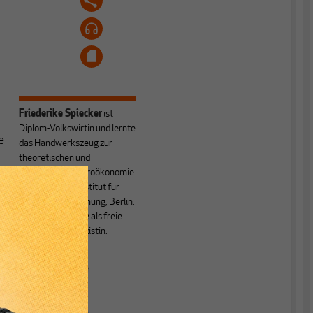
Friederike Spiecker
ist
Diplom-Volkswirtin und lernte
e
das Handwerkszeug zur
theoretischen und
empirischen Makroökonomie
am Deutschen Institut für
e
Wirtschaftsforschung, Berlin.
Heute arbeitet sie als freie
Wirtschaftspublizistin.