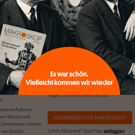
chreibt sich von allein!
ten
ert
Wir verlassen die journalistische
e Themen aus einer
Filterblase, in der sich viele eingerichtet
 Perspektive und ist
haben. Wir öffnen Fenster und bringen
 einzigartig.
frische Luft in die engen und verstaubten
r das große Ganze.
Debattenräume.
k auf Geld,
Brauchen Sie auch frische Luft? Dann
k, den Sie so
folgen Sie einfach dem Button.
n.
unseren Autoren,
hrem Wissen und
ABONNIEREN SIE MAKROSKOP
. Gemeinsam scheren
Schon Abonnent? Dann hier
einloggen
!
r werdenden