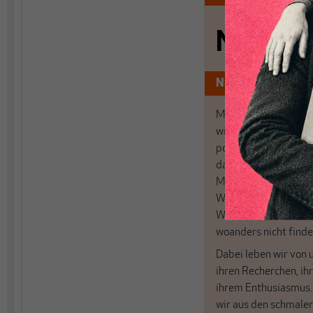
Nichts s
Nur für Abonnen
MAKROSKOP analysi
wirtschaftspolitisch
postkeynesianischen
damit in Deutschland
MAKROSKOP steht fü
Wir haben einen Blic
Wirtschaft und Politi
woanders nicht finde
Dabei leben wir von 
ihren Recherchen, i
ihrem Enthusiasmus
wir aus den schmale