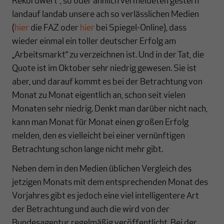
Rekordwert“, so oder ähnlich vermeldeten gestern
landauf landab unsere ach so verlässlichen Medien
(
hier
die FAZ oder
hier
bei Spiegel-Online), dass
wieder einmal ein toller deutscher Erfolg am
„Arbeitsmarkt“ zu verzeichnen ist. Und in der Tat, die
Quote ist im Oktober sehr niedrig gewesen. Sie ist
aber, und darauf kommt es bei der Betrachtung von
Monat zu Monat eigentlich an, schon seit vielen
Monaten sehr niedrig. Denkt man darüber nicht nach,
kann man Monat für Monat einen großen Erfolg
melden, den es vielleicht bei einer vernünftigen
Betrachtung schon lange nicht mehr gibt.
Neben dem in den Medien üblichen Vergleich des
jetzigen Monats mit dem entsprechenden Monat des
Vorjahres gibt es jedoch eine viel intelligentere Art
der Betrachtung und auch die wird von der
Bundesagentur regelmäßig veröffentlicht. Bei der