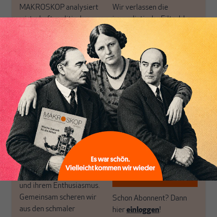
MAKROSKOP analysiert
Wir verlassen die
wirtschaftspolitische
journalistische Filterblase,
Themen aus einer
in der sich viele
postkeynesianischen
eingerichtet haben. Wir
Perspektive und ist damit
öffnen Fenster und
in Deutschland einzigartig.
bringen frische Luft in die
MAKROSKOP steht für
engen und verstaubten
das große Ganze. Wir
Debattenräume.
haben einen Blick auf
Brauchen Sie auch frische
Geld, Wirtschaft und
Luft? Dann folgen Sie
Politik, den Sie so
einfach dem Button.
woanders nicht finden.
Dabei leben wir von
unseren Autoren, ihren
ABONNIEREN SIE
Recherchen, ihrem Wissen
MAKROSKOP
und ihrem Enthusiasmus.
Gemeinsam scheren wir
Schon Abonnent? Dann
aus den schmaler
hier
einloggen
!