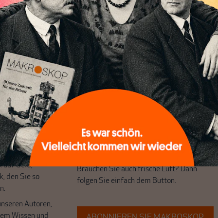
chreibt sich von allein!
ten
ert
Wir verlassen die journalistische
e Themen aus einer
Filterblase, in der sich viele eingerichtet
 Perspektive und ist
haben. Wir öffnen Fenster und bringen
 einzigartig.
frische Luft in die engen und verstaubten
r das große Ganze.
Debattenräume.
k auf Geld,
Brauchen Sie auch frische Luft? Dann
k, den Sie so
folgen Sie einfach dem Button.
n.
unseren Autoren,
hrem Wissen und
ABONNIEREN SIE MAKROSKOP