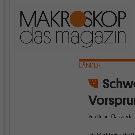
LÄNDER
Schwe
Vorspru
Von
Heiner Flassbeck
|