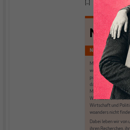
[...]
Nichts s
Nur für Abonnen
MAKROSKOP analysi
wirtschaftspolitisch
postkeynesianischen
damit in Deutschland
MAKROSKOP steht fü
Wir haben einen Blic
Wirtschaft und Politi
woanders nicht finde
Dabei leben wir von 
ihren Recherchen, i