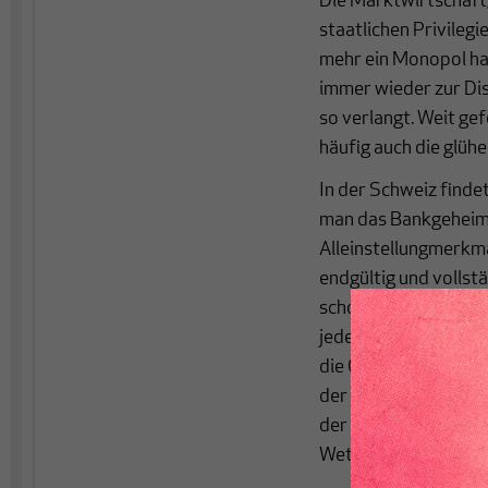
Die Marktwirtschaft, 
staatlichen Privileg
mehr ein Monopol hab
immer wieder zur Dis
so verlangt. Weit ge
häufig auch die glüh
In der Schweiz finde
man das Bankgeheimn
Alleinstellungmerkm
endgültig und vollst
schon mächtig zerzaus
jeder Gelegenheit di
die Offensive gehen 
der Schweizer Banken 
der Markt entscheide
Wettbewerb bestehe