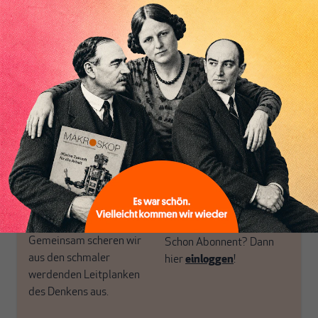
postkeynesianischen
eingerichtet haben. Wir
Perspektive und ist damit
öffnen Fenster und
in Deutschland einzigartig.
bringen frische Luft in die
MAKROSKOP steht für
engen und verstaubten
das große Ganze. Wir
Debattenräume.
haben einen Blick auf
Brauchen Sie auch frische
Geld, Wirtschaft und
Luft? Dann folgen Sie
Politik, den Sie so
einfach dem Button.
woanders nicht finden.
Dabei leben wir von
unseren Autoren, ihren
ABONNIEREN SIE
Recherchen, ihrem Wissen
MAKROSKOP
und ihrem Enthusiasmus.
Gemeinsam scheren wir
Schon Abonnent? Dann
aus den schmaler
hier
einloggen
!
werdenden Leitplanken
des Denkens aus.