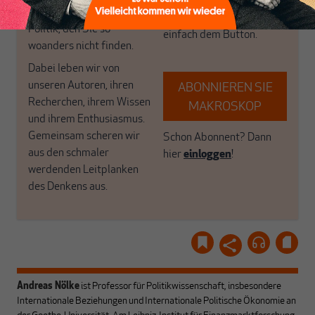
Brauchen Sie auch frische
Geld, Wirtschaft und
Luft? Dann folgen Sie
Politik, den Sie so
einfach dem Button.
woanders nicht finden.
Dabei leben wir von
unseren Autoren, ihren
ABONNIEREN SIE
Recherchen, ihrem Wissen
MAKROSKOP
und ihrem Enthusiasmus.
Gemeinsam scheren wir
Schon Abonnent? Dann
aus den schmaler
hier
einloggen
!
werdenden Leitplanken
des Denkens aus.
Andreas Nölke
ist Professor für Politikwissenschaft, insbesondere
Internationale Beziehungen und Internationale Politische Ökonomie an