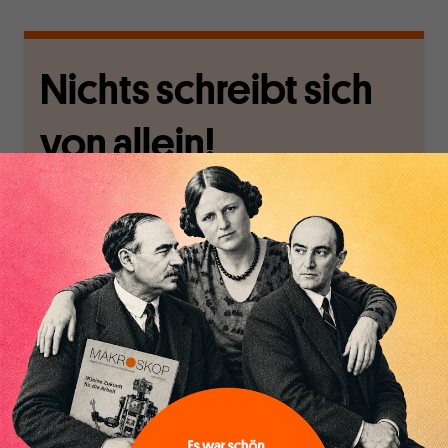
Nichts schreibt sich
von allein!
Nur für Abonnenten
MAKROSKOP analysiert
Wir verlassen die
wirtschaftspolitische
journalistische Filterblase,
Themen aus einer
in der sich viele
postkeynesianischen
eingerichtet haben. Wir
Perspektive und ist damit
öffnen Fenster und
in Deutschland einzigartig.
bringen frische Luft in die
MAKROSKOP steht für
engen und verstaubten
das große Ganze. Wir
Debattenräume.
haben einen Blick auf