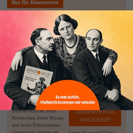
Nur für Abonnenten
MAKROSKOP analysiert
Wir verlassen die
wirtschaftspolitische
journalistische Filterblase,
Themen aus einer
in der sich viele
postkeynesianischen
eingerichtet haben. Wir
Perspektive und ist damit
öffnen Fenster und
in Deutschland einzigartig.
bringen frische Luft in die
MAKROSKOP steht für
engen und verstaubten
das große Ganze. Wir
Debattenräume.
haben einen Blick auf
Brauchen Sie auch frische
Geld, Wirtschaft und
Luft? Dann folgen Sie
Politik, den Sie so
einfach dem Button.
woanders nicht finden.
Dabei leben wir von
unseren Autoren, ihren
ABONNIEREN SIE
Recherchen, ihrem Wissen
MAKROSKOP
und ihrem Enthusiasmus.
Gemeinsam scheren wir