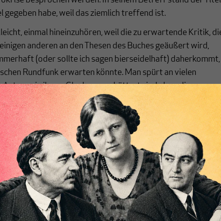
okrise besprochen werden. In seinem Betreff stand der Titel
l gegeben habe, weil das ziemlich treffend ist.
leicht, einmal hineinzuhören, weil die zu erwartende Kritik, di
inigen anderen an den Thesen des Buches geäußert wird,
merhaft (oder sollte ich sagen bierseidelhaft) daherkommt,
ischen Rundfunk erwarten könnte. Man spürt an vielen
e Autoren in ihrem Glauben erschüttert sind, dass die
osition, die der BR per Saldo sicher vertreten muss (oder?),
ichtig ist.
chreibt sich von allein!
ten