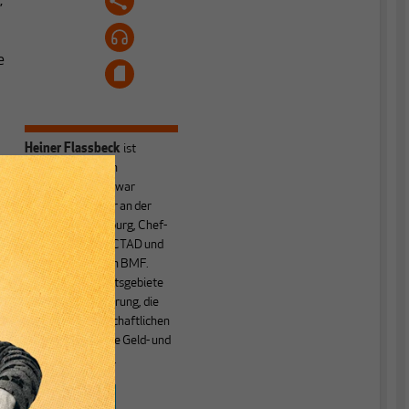
,
e
Heiner Flassbeck
ist
Mitbegründer von
MAKROSKOP.
Er war
Honorarprofessor an der
Universität Hamburg, Chef-
Volkswirt der UNCTAD und
Staatssekretär im BMF.
Seine Hauptarbeitsgebiete
sind die Globalisierung, die
Theorie der wirtschaftlichen
Entwicklung sowie Geld- und
Währungstheorie.