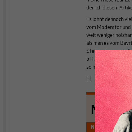
meine Thesen zur Eur
den ich diesem Artike
Es lohnt dennoch viel
vom Moderator und e
weit weniger holzham
als man es vom Bayr
Stellen, dass auch di
offizielle deutsche P
so hundertprozentig r
[...]
Nichts s
Nur für Abonnen