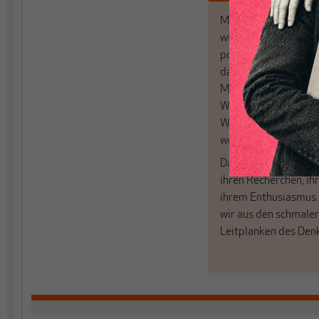
MAKROSKOP analysi
wirtschaftspolitisch
postkeynesianischen
damit in Deutschland
MAKROSKOP steht fü
Wir haben einen Blic
Wirtschaft und Politi
woanders nicht finde
Dabei leben wir von 
ihren Recherchen, i
ihrem Enthusiasmus
wir aus den schmale
Leitplanken des Den