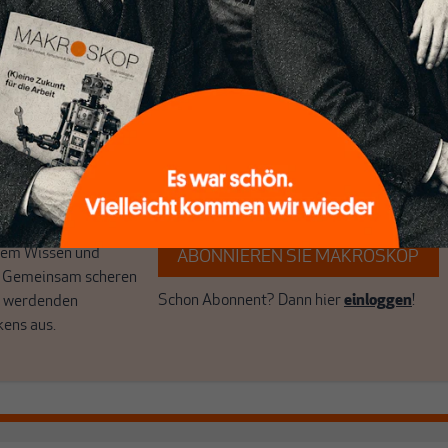
ert
Wir verlassen die journalistische
e Themen aus einer
Filterblase, in der sich viele eingerichtet
 Perspektive und ist
haben. Wir öffnen Fenster und bringen
 einzigartig.
frische Luft in die engen und verstaubten
r das große Ganze.
Debattenräume.
k auf Geld,
Brauchen Sie auch frische Luft? Dann
k, den Sie so
folgen Sie einfach dem Button.
n.
unseren Autoren,
hrem Wissen und
ABONNIEREN SIE MAKROSKOP
. Gemeinsam scheren
Schon Abonnent? Dann hier
einloggen
!
r werdenden
kens aus.