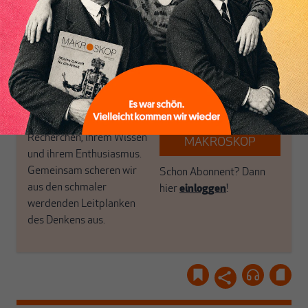
MAKROSKOP steht für
engen und verstaubten
das große Ganze. Wir
Debattenräume.
haben einen Blick auf
Brauchen Sie auch frische
Geld, Wirtschaft und
Luft? Dann folgen Sie
Politik, den Sie so
einfach dem Button.
woanders nicht finden.
Dabei leben wir von
unseren Autoren, ihren
ABONNIEREN SIE
Recherchen, ihrem Wissen
MAKROSKOP
und ihrem Enthusiasmus.
Gemeinsam scheren wir
Schon Abonnent? Dann
aus den schmaler
hier
einloggen
!
werdenden Leitplanken
des Denkens aus.