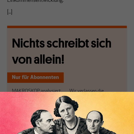
Einkommensentwicklung.
[...]
Nichts schreibt sich
von allein!
Nur für Abonnenten
MAKROSKOP analysiert
Wir verlassen die
wirtschaftspolitische
journalistische Filterblase,
Themen aus einer
in der sich viele
postkeynesianischen
eingerichtet haben. Wir
Perspektive und ist damit
öffnen Fenster und
in Deutschland einzigartig.
bringen frische Luft in die