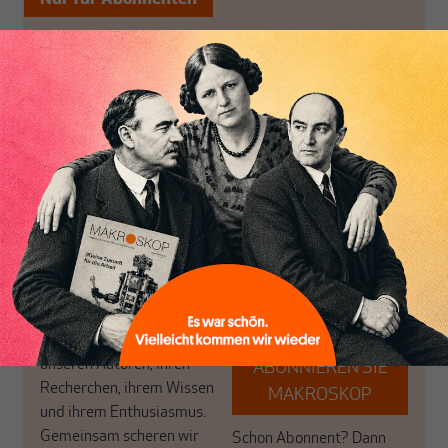
MAKROSKOP analysiert
Wir verlassen die
wirtschaftspolitische
journalistische Filterblase,
Themen aus einer
in der sich viele
postkeynesianischen
eingerichtet haben. Wir
Perspektive und ist damit
öffnen Fenster und
in Deutschland einzigartig.
bringen frische Luft in die
MAKROSKOP steht für
engen und verstaubten
das große Ganze. Wir
Debattenräume.
haben einen Blick auf
Brauchen Sie auch frische
Geld, Wirtschaft und
Luft? Dann folgen Sie
Politik, den Sie so
einfach dem Button.
woanders nicht finden.
Dabei leben wir von
unseren Autoren, ihren
ABONNIEREN SIE
Recherchen, ihrem Wissen
MAKROSKOP
und ihrem Enthusiasmus.
Gemeinsam scheren wir
Schon Abonnent? Dann