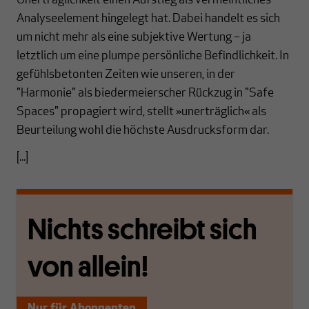
Unerträglichkeit einen Aufstieg als vermeintliches
Analyseelement hingelegt hat. Dabei handelt es sich
um nicht mehr als eine subjektive Wertung – ja
letztlich um eine plumpe persönliche Befindlichkeit. In
gefühlsbetonten Zeiten wie unseren, in der
"Harmonie" als biedermeierscher Rückzug in "Safe
Spaces" propagiert wird, stellt »unerträglich« als
Beurteilung wohl die höchste Ausdrucksform dar.
[...]
Nichts schreibt sich
von allein!
Nur für Abonnenten