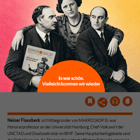
Luft? Dann folgen Sie
Politik, den Sie so
einfach dem Button.
woanders nicht finden.
Dabei leben wir von
unseren Autoren, ihren
ABONNIEREN SIE
Recherchen, ihrem Wissen
MAKROSKOP
und ihrem Enthusiasmus.
Gemeinsam scheren wir
Schon Abonnent? Dann
aus den schmaler
hier
einloggen
!
werdenden Leitplanken
des Denkens aus.
Heiner Flassbeck
ist Mitbegründer von MAKROSKOP.
Er war
Honorarprofessor an der Universität Hamburg, Chef-Volkswirt der
UNCTAD und Staatssekretär im BMF. Seine Hauptarbeitsgebiete sind