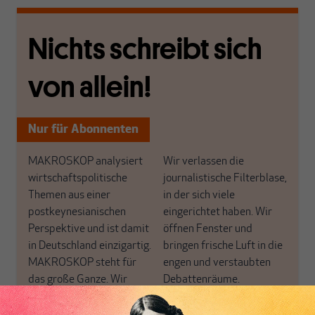
Nichts schreibt sich
von allein!
Nur für Abonnenten
MAKROSKOP analysiert
Wir verlassen die
wirtschaftspolitische
journalistische Filterblase,
Themen aus einer
in der sich viele
postkeynesianischen
eingerichtet haben. Wir
Perspektive und ist damit
öffnen Fenster und
in Deutschland einzigartig.
bringen frische Luft in die
MAKROSKOP steht für
engen und verstaubten
das große Ganze. Wir
Debattenräume.
haben einen Blick auf
Brauchen Sie auch frische
Geld, Wirtschaft und