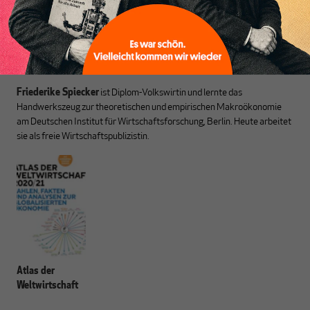
Heiner Flassbeck
ist Mitbegründer von MAKROSKOP.
Er war
Honorarprofessor an der Universität Hamburg, Chef-Volkswirt der
UNCTAD und Staatssekretär im BMF. Seine Hauptarbeitsgebiete sind
die Globalisierung, die Theorie der wirtschaftlichen Entwicklung sowie
Geld- und Währungstheorie.
Friederike Spiecker
ist Diplom-Volkswirtin und lernte das
Handwerkszeug zur theoretischen und empirischen Makroökonomie
am Deutschen Institut für Wirtschaftsforschung, Berlin. Heute arbeitet
sie als freie Wirtschaftspublizistin.
Atlas der
Weltwirtschaft