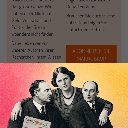
MAKROSKOP steht für
engen und verstaubten
das große Ganze. Wir
Debattenräume.
haben einen Blick auf
Brauchen Sie auch frische
Geld, Wirtschaft und
Luft? Dann folgen Sie
Politik, den Sie so
einfach dem Button.
woanders nicht finden.
Dabei leben wir von
unseren Autoren, ihren
ABONNIEREN SIE
Recherchen, ihrem Wissen
MAKROSKOP
und ihrem Enthusiasmus.
Gemeinsam scheren wir
Schon Abonnent? Dann
aus den schmaler
hier
einloggen
!
werdenden Leitplanken
des Denkens aus.