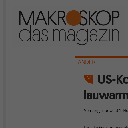
LÄNDER
US-Ko
lauwarm
Von
Jörg Bibow
|
04. N