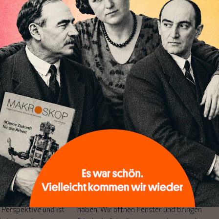
 knapp unter zwei Prozent. Ebenfalls mit knapp zwei Prozen
tsausgaben zu, was in diesem Fall, nach von
eprägten Jahren, jedoch einer erfreulichen Entwicklung
eut von den Bundesstaaten und Kommunen getragen wurde.
ndesregierung stagnierten insgesamt.
chreibt sich von allein!
ten
ert
Wir verlassen die journalistische
e Themen aus einer
Filterblase, in der sich viele eingerichtet
 Perspektive und ist
haben. Wir öffnen Fenster und bringen