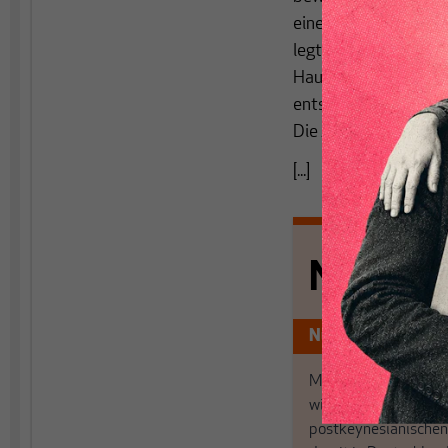
einer Jahresrate von
legten auch die Staa
Haushaltskürzungen g
entspricht, die ern
Die Ausgaben der Bu
[...]
Nichts s
Nur für Abonnen
MAKROSKOP analysi
wirtschaftspolitisch
postkeynesianischen