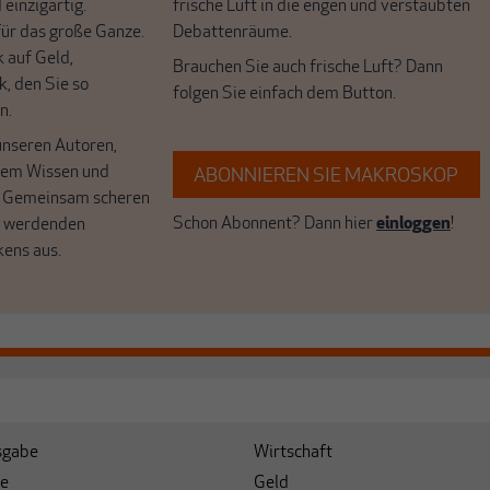
 einzigartig.
frische Luft in die engen und verstaubten
r das große Ganze.
Debattenräume.
k auf Geld,
Brauchen Sie auch frische Luft? Dann
k, den Sie so
folgen Sie einfach dem Button.
n.
unseren Autoren,
hrem Wissen und
ABONNIEREN SIE MAKROSKOP
. Gemeinsam scheren
Schon Abonnent? Dann hier
einloggen
!
r werdenden
kens aus.
sgabe
Wirtschaft
e
Geld