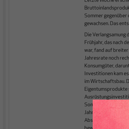
Letzte Woche erschi
Bruttoinlandsprodukt
Sommer gegenüber de
gewachsen. Das ents
Die Verlangsamung 
Frühjahr, das nach d
war, fand auf breite
Jahresrate noch rech
Konsumgüter, darunte
Investitionen kam e
im Wirtschaftsbau. Do
Eigentumsprodukte s
Ausrüstungsinvestit
Sommer mit gut fünf
Jahresrate von immer
Abschwächung im Ver
bewegt sich kaum. S