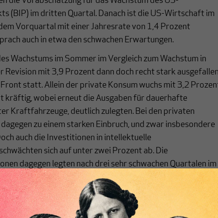
en die Vorabschätzung für das Wachstum des US-
s (BIP) im dritten Quartal. Danach ist die US-Wirtschaft im
m Vorquartal mit einer Jahresrate von 1,4 Prozent
prach auch in etwa den schwachen Erwartungen.
des Wachstums im Sommer im Vergleich zum Wachstum in
er Revision mit 3,9 Prozent dann doch recht stark ausgefalle
r Front statt. Allein der private Konsum wuchs mit 3,2 Prozen
t kräftig, wobei erneut die Ausgaben für dauerhafte
r Kraftfahrzeuge, deutlich zulegten. Bei den privaten
s dagegen zu einem starken Einbruch, und zwar insbesondere
ch auch die Investitionen in intellektuelle
chwächten sich auf unter zwei Prozent ab. Die
ionen dagegen legten nach drei sehr schwachen Quartalen im
 Prozent zu. Auch im Wohnungsbau ging es mit einer
hin gut sechs Prozent voran, was allerdings einer deutliche
gleich zu den Quartalen zuvor entsprach. Der Außenhandel
owohl Exporte als auch Importe wuchsen im Sommer nur mit