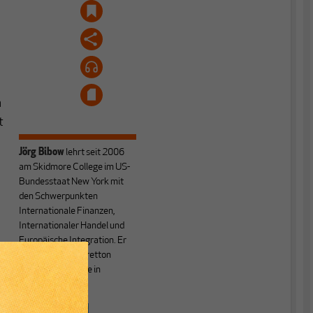
n
t
Jörg Bibow
lehrt seit 2006
am Skidmore College im US-
Bundesstaat New York mit
den Schwerpunkten
Internationale Finanzen,
Internationaler Handel und
Europäische Integration. Er
ist Mitglied des Bretton
Woods Committee in
n
Washington, DC.