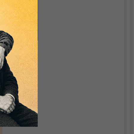
t
Keynes on
Monetary Policy,
Finance and
Uncertainty