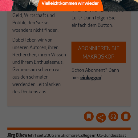
das große Ganze. Wir
Debattenräume.
haben einen Blick auf
Brauchen Sie auch frische
Geld, Wirtschaft und
Luft? Dann folgen Sie
Politik, den Sie so
einfach dem Button.
woanders nicht finden.
Dabei leben wir von
unseren Autoren, ihren
ABONNIEREN SIE
Recherchen, ihrem Wissen
MAKROSKOP
und ihrem Enthusiasmus.
Gemeinsam scheren wir
Schon Abonnent? Dann
aus den schmaler
hier
einloggen
!
werdenden Leitplanken
des Denkens aus.
Jörg Bibow
lehrt seit 2006 am Skidmore College im US-Bundesstaat