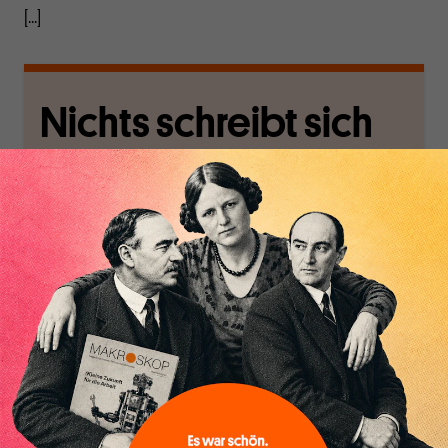
[...]
Nichts schreibt sich
von allein!
Nur für Abonnenten
MAKROSKOP analysiert
Wir verlassen die
wirtschaftspolitische
journalistische Filterblase,
Themen aus einer
in der sich viele
postkeynesianischen
eingerichtet haben. Wir
Perspektive und ist damit
öffnen Fenster und
in Deutschland einzigartig.
bringen frische Luft in die
MAKROSKOP steht für
engen und verstaubten