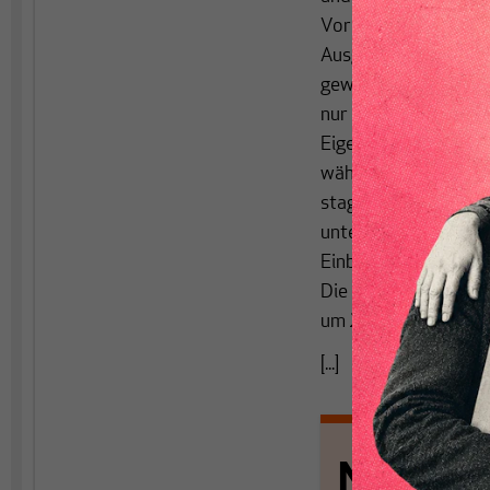
Vorquartal). Maßgebl
Ausgaben für dauerh
gewachsen waren, ka
nur noch der Wohnung
Eigentumsprodukte m
während der Wirtsch
stagnierten. Die Sta
unteren Staatsebene
Einbruch erfuhren d
Die Importe sind da
um 2 Prozent.
[...]
Nichts s