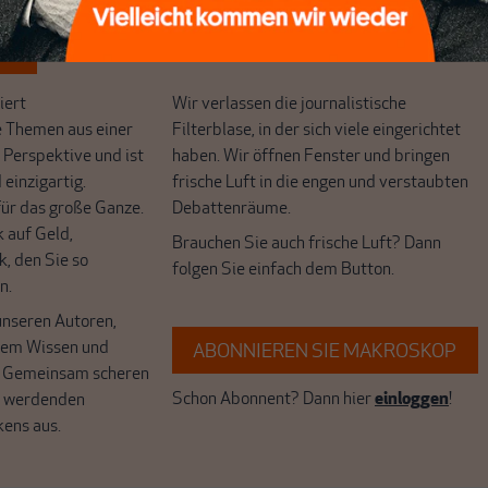
ten
ert
Wir verlassen die journalistische
e Themen aus einer
Filterblase, in der sich viele eingerichtet
 Perspektive und ist
haben. Wir öffnen Fenster und bringen
 einzigartig.
frische Luft in die engen und verstaubten
r das große Ganze.
Debattenräume.
k auf Geld,
Brauchen Sie auch frische Luft? Dann
k, den Sie so
folgen Sie einfach dem Button.
n.
unseren Autoren,
hrem Wissen und
ABONNIEREN SIE MAKROSKOP
. Gemeinsam scheren
Schon Abonnent? Dann hier
einloggen
!
r werdenden
kens aus.