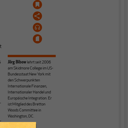
t
s
Jörg Bibow
lehrt seit 2006
am Skidmore College im US-
Bundesstaat New York mit
den Schwerpunkten
Internationale Finanzen,
Internationaler Handel und
Europäische Integration. Er
r
ist Mitglied des Bretton
Woods Committee in
Washington, DC.
,