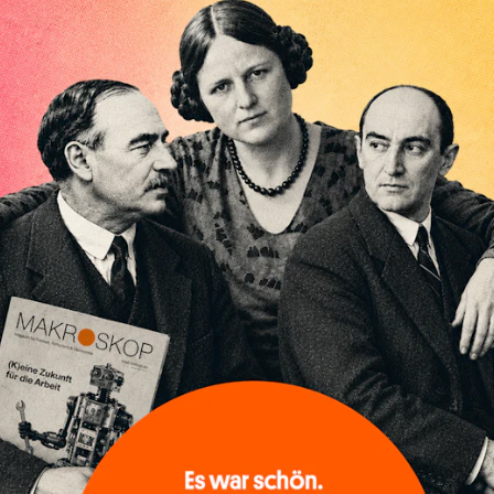
ich dafür waren allein die Dienstleistungen, während
afte Konsumgüter, die zuvor mehrere Quartale sehr stark
um zulegten. Bei den privaten Investitionsausgaben nahmen
sbau leicht und Investitionen in intellektuelle
it gesunder, aber ebenfalls abgeschwächter Rate zu,
aftsbau stark einbrach und die Ausrüstungsinvestitionen
atsausgaben der Bundesregierung legten minimal zu. Die
n dagegen reduzierten ihre Ausgaben etwas. Einen kräftige
ie amerikanischen Exporte, die um 7 Prozent schrumpften.
gegen weiter gewachsen, wenngleich laut Vorabschätzung nu
chreibt sich von allein!