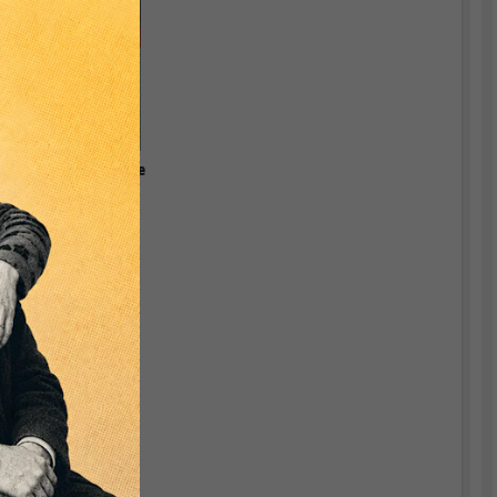
Euroland and the
World Economy
n
r