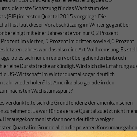
ureau of Economic Analysis, eine Abteilung des US-
iums, die erste Schätzung für das Wachstum des
s (BIP) im ersten Quartal 2015 vorgelegt: Die
chaft ist laut dieser Vorabschätzung im Winter gegenüber
nbereinigt mit einer Jahresrate von nur 0,2 Prozent
Prozent im vierten, 5 Prozent im dritten sowie 4,6 Prozent
s letzten Jahres war das also eine Art Vollbremsung. Es stell
rage, ob es sich nur um einen vorübergehenden Einbruch
 hier eine Durststrecke ankündigt. Wird sich die Erfahrung au
s die US-Wirtschaft im Winterquartal sogar deutlich
m Jahr wiederholen? Ist Amerika also gerade in den
t zum nächsten Wachstumsspurt?
res verdunktelte sich die Grundtendenz der amerikanischen
 zunehmend. Es war für das erste Quartal zuletzt nicht meh
n. Herausgekommen ist dann noch deutlich weniger.
rsten Quartal im Grunde allein die privaten Konsumausgaben
ahresrate von mageren 1,9 Prozent (nach 4,4 Prozent im