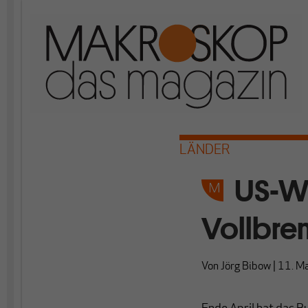
LÄNDER
US-Wi
Vollbre
Von
Jörg Bibow
|
11. M