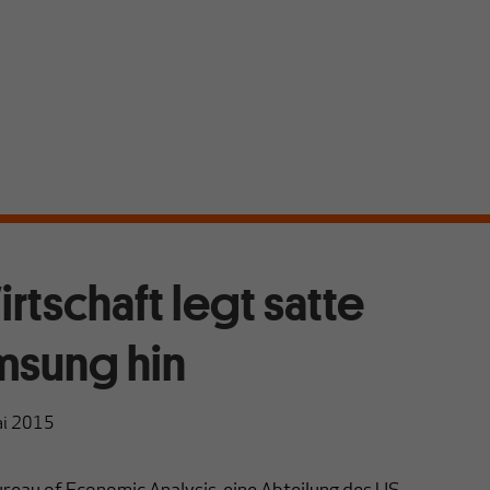
rtschaft legt satte
msung hin
ai 2015