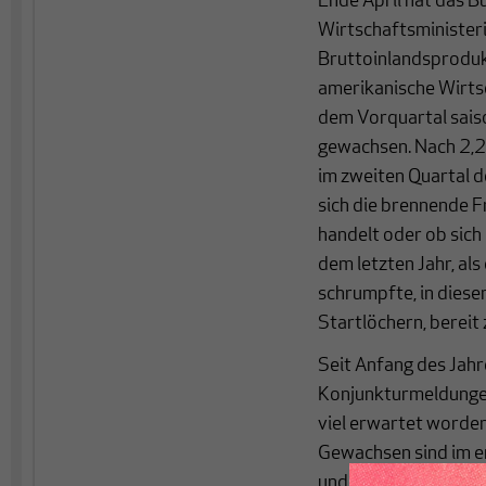
Ende April hat das B
Wirtschaftsminister
Bruttoinlandsprodukt
amerikanische Wirts
dem Vorquartal saiso
gewachsen. Nach 2,2 
im zweiten Quartal de
sich die brennende F
handelt oder ob sich
dem letzten Jahr, al
schrumpfte, in diese
Startlöchern, berei
Seit Anfang des Jah
Konjunkturmeldungen
viel erwartet worde
Gewachsen sind im e
und zwar mit einer J