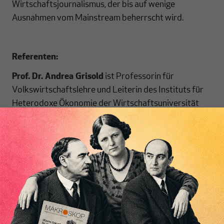
Wirtschaftsjournalismus, der bis auf wenige
Ausnahmen vom Mainstream beherrscht wird.
Referenten:
Prof. Dr. Andrea Grisold
ist Professorin für
Volkswirtschaftslehre und Leiterin des Instituts für
Heterodoxe Ökonomie der Wirtschaftsuniversität
Wien. Ihre Forschungsgebiete umfassen: Kritische
Politische Ökonomie der Massenmedien und
Veränderungen der Medienpolitik; Langfristige
Veränderungen und neue Herausforderungen der
Wirtschaftspolitik; Heterodoxe Ökonomische
Schulen; Gender und Arbeitsmärkte. Frau Grisold hat
2020 in einer Studie für unseren
Kooperationspartner Otto-Brenner-Stiftung