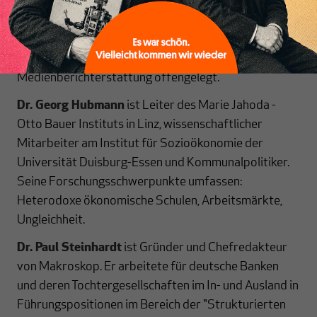
(
https://www.otto-brenner-
stiftung.de/wissenschaftsportal/informationsseiten-
zu-studien/studien-2020/streitfall-
vermoegenssteuer/
) bereits Defizite in der
Medienberichterstattung offengelegt.
Dr. Georg Hubmann
ist Leiter des Marie Jahoda -
Otto Bauer Instituts in Linz, wissenschaftlicher
Mitarbeiter am Institut für Sozioökonomie der
Universität Duisburg-Essen und Kommunalpolitiker.
Seine Forschungsschwerpunkte umfassen:
Heterodoxe ökonomische Schulen, Arbeitsmärkte,
Ungleichheit.
Dr. Paul Steinhardt
ist Gründer und Chefredakteur
von Makroskop. Er arbeitete für deutsche Banken
und deren Tochtergesellschaften im In- und Ausland in
Führungspositionen im Bereich der "Strukturierten