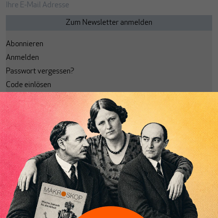
Abonnieren
Anmelden
Passwort vergessen?
Code einlösen
Lesezeichen
Aktuelle Ausgabe
Themenhefte
Spotlight
Archiv
Alle Ausgaben
Alle Spotlights
EDITION MAKROSKOP