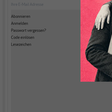
Abonnieren
Aktuelle Au
Anmelden
Themenheft
Passwort vergessen?
Spotlight
Code einlösen
Archiv
Lesezeichen
Alle Ausgab
Alle Spotlig
EDITION M
Podcasts
Leserbriefe