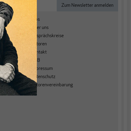
Jobs
Über uns
Gesprächskreise
Autoren
Kontakt
AGB
Impressum
Datenschutz
Autorenvereinbarung