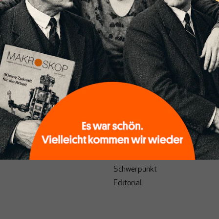
sgabe
Wirtschaft
e
Geld
Kapital & Arbeit
EUROpa
en
Energie & Ökologie
hts
Demokratie & Staat
AKROSKOP
Geist & Gesellschaft
Krach in der Redaktion
Hauspost
MAKROSKOP science
Schwerpunkt
Editorial