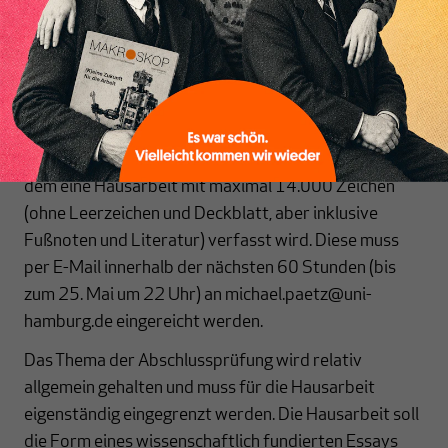
Prüfung
Die Prüfung ist fakultativ. Sie erfolgt in Form eines
Take-Home-Exams: Am Freitag, den 23. Mai um 10:00
Uhr erhalten alle Prüfungsteilnehmer ein Thema, zu
dem eine Hausarbeit mit maximal 14.000 Zeichen
(ohne Leerzeichen und Deckblatt, aber inklusive
Fußnoten und Literatur) verfasst wird. Diese muss
per E-Mail innerhalb der nächsten 60 Stunden (bis
zum 25. Mai um 22 Uhr) an michael.paetz@uni-
hamburg.de eingereicht werden.
Das Thema der Abschlussprüfung wird relativ
allgemein gehalten und muss für die Hausarbeit
eigenständig eingegrenzt werden. Die Hausarbeit soll
die Form eines wissenschaftlich fundierten Essays