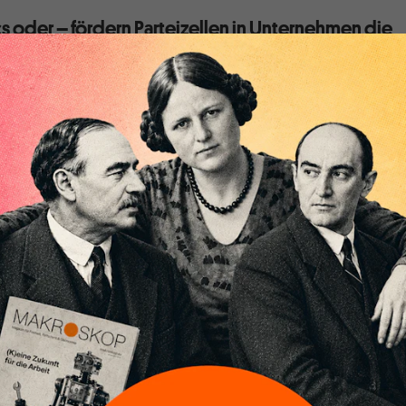
 oder – fördern Parteizellen in Unternehmen die
Entwicklung?
nehmen? Es klingt wie eine Idee aus der sozialistischen
vergangenen Jahrhunderts. Aber chinesische Regierungs- und
genau das vorhaben – die Einrichtung und institutionelle
len der Kommunistischen Partei in allen Unternehmen
chen
[1]
.
rucksvollen und mit herkömmlichen Mitteln kaum zu
aftswachstums in den letzten Dekaden sollten solche Pläne
t werden. Und schließlich gibt es politische Parteien und ihre
dungen in Business, Politik und Verwaltung überall in der
die wir Modelle zur Erklärung von wirtschaftlicher
äten gut daran, Augen und Ohren offen zu halten für die
erheiten.