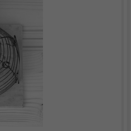
istock.com/Astrid860