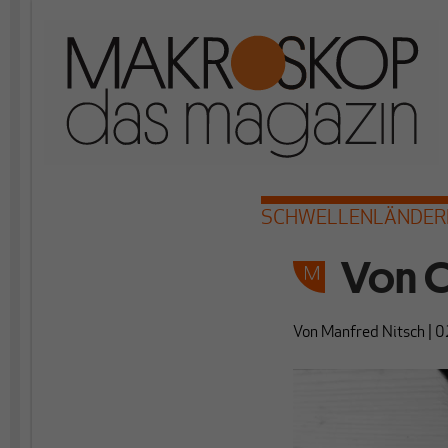
SCHWELLENLÄNDER
Von C
Von
Manfred Nitsch
|
0