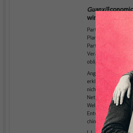
Guanxi
Economics
wirtschaftliche 
Parteizellen in Unter
Planwirtschaft des 
Parteistellen sollen 
Verankerung von Zel
obligatorisch zu ma
Angesichts des eind
erklärenden Wirtsch
nicht länger belächel
Netzwerke und Verbin
Welt. Wir Ökonomen, 
Entwicklung bauen, t
chinesischen Besond