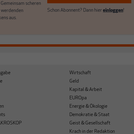
. Gemeinsam scheren
Schon Abonnent? Dann hier
einloggen
!
r werdenden
kens aus.
sgabe
Wirtschaft
e
Geld
Kapital & Arbeit
EUROpa
en
Energie & Ökologie
hts
Demokratie & Staat
AKROSKOP
Geist & Gesellschaft
Krach in der Redaktion