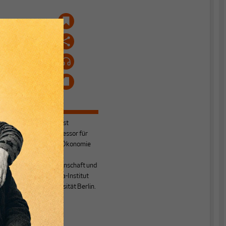
Manfred Nitsch
ist
emeritierter Professor für
VWL / Politische Ökonomie
am Fachbereich
Wirtschaftswissenschaft und
am Lateinamerika-Institut
der Freien Universität Berlin.