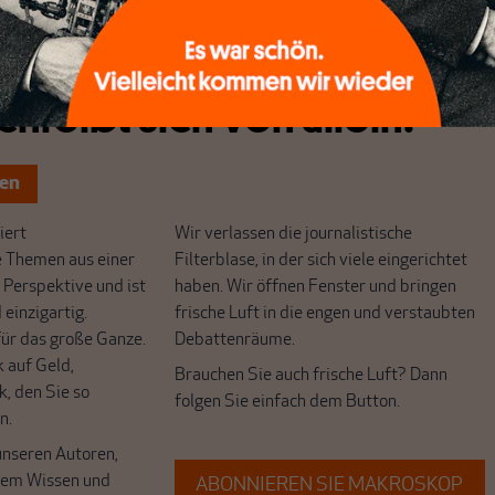
chreibt sich von allein!
ten
ert
Wir verlassen die journalistische
e Themen aus einer
Filterblase, in der sich viele eingerichtet
 Perspektive und ist
haben. Wir öffnen Fenster und bringen
 einzigartig.
frische Luft in die engen und verstaubten
r das große Ganze.
Debattenräume.
k auf Geld,
Brauchen Sie auch frische Luft? Dann
k, den Sie so
folgen Sie einfach dem Button.
n.
unseren Autoren,
hrem Wissen und
ABONNIEREN SIE MAKROSKOP