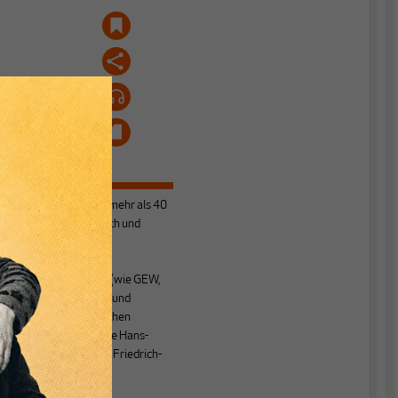
Hardy Koch
war mehr als 40
Jahre ehrenamtlich und
hauptamtlich für
verschiedene
Gewerkschaften (wie GEW,
DGB & IG Metall) und
gewerkschaftsnahen
Einrichtungen (wie Hans-
Böckler-Stiftung, Friedrich-
Ebert-Stiftung &
h
Europäisches