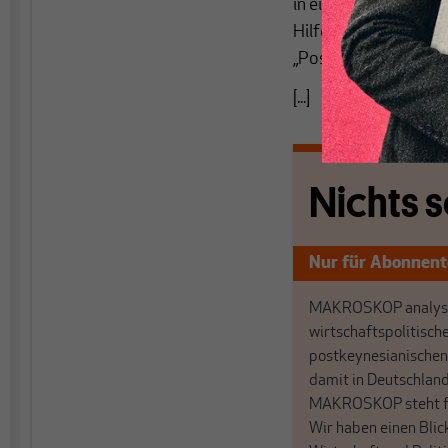
in einem Dich selbst
Hilfestellung: links 
„Positionswechsel“ s
[...]
Nichts s
Nur für Abonnen
MAKROSKOP analysi
wirtschaftspolitisch
postkeynesianischen
damit in Deutschland
MAKROSKOP steht fü
Wir haben einen Blic