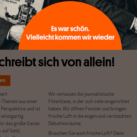
 irritierenden Selbstfindungsprozess gefangen? Kleine
ist heute da wo früher Mitte war. Man musste sich für diesen
elbst gar nicht bewegen. Wo standest Du denn da früher?
chreibt sich von allein!
ten
ert
Wir verlassen die journalistische
e Themen aus einer
Filterblase, in der sich viele eingerichtet
 Perspektive und ist
haben. Wir öffnen Fenster und bringen
 einzigartig.
frische Luft in die engen und verstaubten
r das große Ganze.
Debattenräume.
k auf Geld,
Brauchen Sie auch frische Luft? Dann