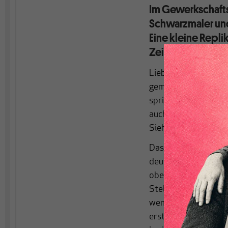
Im Gewerkschaft
Schwarzmaler un
Eine kleine Repli
Zeitgenossen!
Lieber Otto Jacobi
[1
gemeinsam mit deinem
sprichst Du zurecht ü
auch soviel durchein
Sieht so intellektuel
Dass Du schon am An
deutlich, wie tief D
oberflächliche Bezug
Stelle wohl eher um
wenn Du Dich gegen A
erstes die Frage erl