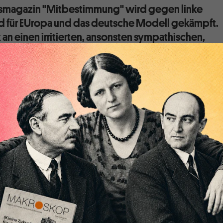
smagazin "Mitbestimmung" wird gegen linke
d für EUropa und das deutsche Modell gekämpft.
k an einen irritierten, ansonsten sympathischen,
]
, in dem
Beitrag für das Magazin Mitbestimmung
–
 Bruder im Geiste, Walther Müller-Jentsch, verfasst –
ber Dein eigenes irritiert sein. Du wirfst in Eurem Pamphlet
ander und übereinander, dass es sich kaum sortieren lässt.
le Fastenzeit aus?
fang zur Querfrontmythologie übergehst, macht mehr als
u in Deinem Denken verunsichert sein musst. Und der etwas
 auf das Ende der Weimarer Republik zeigt, dass es an dieser
 Demagogie als um sachliche Auseinandersetzung geht. Und
rgumente aus dem linken Lager stellst, muss natürlich als
aubt sein, in welchem Lager Du denn stehst? Oder bist Du noc