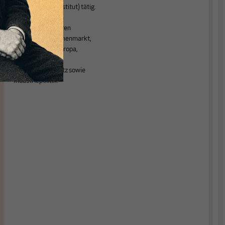
Gewerkschaftsinstitut) tätig.
Seine wichtigsten
Arbeitsfelder waren
Europäischer Binnenmarkt,
Mittel- und Osteuropa,
Arbeits- und
Gesundheitsschutz sowie
Industriepolitik.