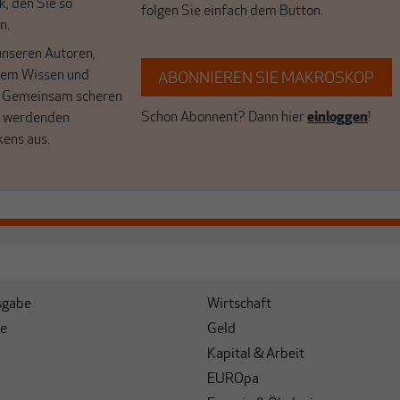
k, den Sie so
folgen Sie einfach dem Button.
n.
unseren Autoren,
hrem Wissen und
ABONNIEREN SIE MAKROSKOP
. Gemeinsam scheren
Schon Abonnent? Dann hier
einloggen
!
r werdenden
kens aus.
sgabe
Wirtschaft
e
Geld
Kapital & Arbeit
EUROpa